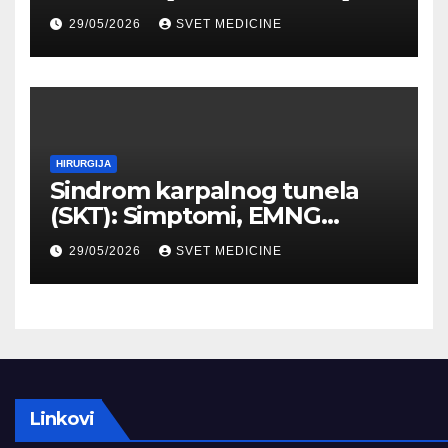
stabilnog identiteta
29/05/2026
SVET MEDICINE
HIRURGIJA
Sindrom karpalnog tunela
(SKT): Simptomi, EMNG
dijagnostika i lečenje
29/05/2026
SVET MEDICINE
Linkovi