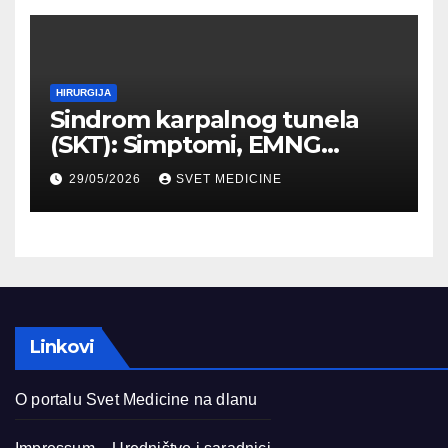
HIRURGIJA
Sindrom karpalnog tunela
(SKT): Simptomi, EMNG
dijagnostika i lečenje
29/05/2026
SVET MEDICINE
Linkovi
O portalu Svet Medicine na dlanu