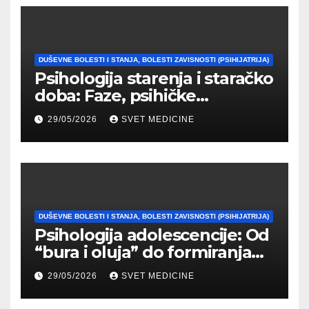
DUŠEVNE BOLESTI I STANJA, BOLESTI ZAVISNOSTI (PSIHIJATRIJA)
Psihologija starenja i staračko
doba: Faze, psihičke
promene i tipovi
29/05/2026
SVET MEDICINE
prilagođavanja
DUŠEVNE BOLESTI I STANJA, BOLESTI ZAVISNOSTI (PSIHIJATRIJA)
Psihologija adolescencije: Od
“bura i oluja” do formiranja
stabilnog identiteta
29/05/2026
SVET MEDICINE