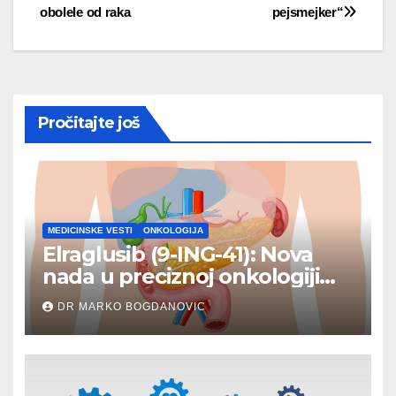
navigation
obolele od raka
pejsmejker“
Pročitajte još
MEDICINSKE VESTI
ONKOLOGIJA
Elraglusib (9-ING-41): Nova
nada u preciznoj onkologiji
karcinoma pankreasa
DR MARKO BOGDANOVIC