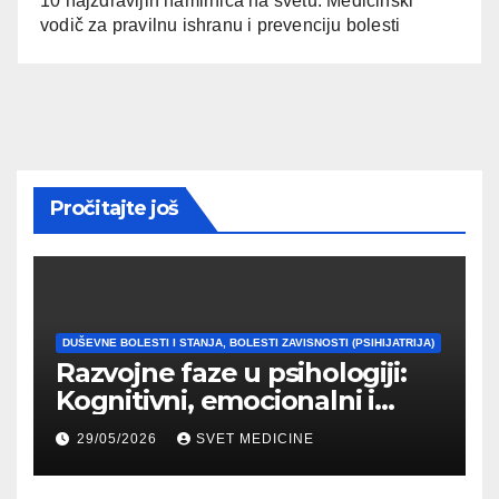
10 najzdravijih namirnica na svetu: Medicinski
vodič za pravilnu ishranu i prevenciju bolesti
Pročitajte još
DUŠEVNE BOLESTI I STANJA, BOLESTI ZAVISNOSTI (PSIHIJATRIJA)
Razvojne faze u psihologiji:
Kognitivni, emocionalni i
moralni razvoj čoveka
29/05/2026
SVET MEDICINE