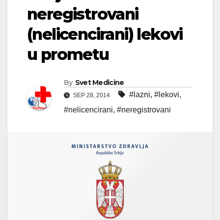
neregistrovani
(nelicencirani) lekovi
u prometu
By
Svet Medicine
#lazni
,
#lekovi
,
SEP 28, 2014
#nelicencirani
,
#neregistrovani