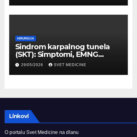
HIRURGIJA
Sindrom karpalnog tunela
(SKT): Simptomi, EMNG
dijagnostika i lečenje
29/05/2026
SVET MEDICINE
Linkovi
O portalu Svet Medicine na dlanu