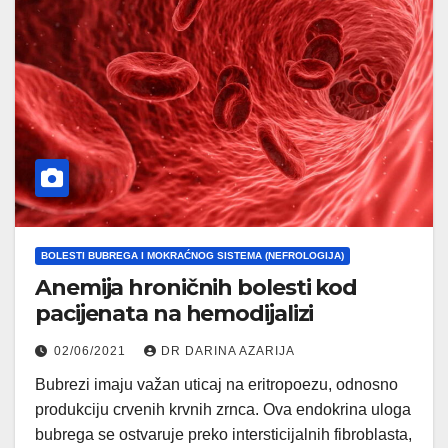
BOLESTI BUBREGA I MOKRAĆNOG SISTEMA (NEFROLOGIJA)
Anemija hroničnih bolesti kod
pacijenata na hemodijalizi
02/06/2021
DR DARINA AZARIJA
Bubrezi imaju važan uticaj na eritropoezu, odnosno
produkciju crvenih krvnih zrnca. Ova endokrina uloga
bubrega se ostvaruje preko intersticijalnih fibroblasta,