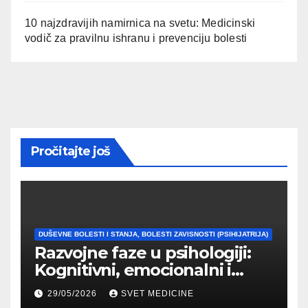
10 najzdravijih namirnica na svetu: Medicinski
vodič za pravilnu ishranu i prevenciju bolesti
Pročitajte još
DUŠEVNE BOLESTI I STANJA, BOLESTI ZAVISNOSTI (PSIHIJATRIJA)
Razvojne faze u psihologiji:
Kognitivni, emocionalni i
moralni razvoj čoveka
29/05/2026
SVET MEDICINE