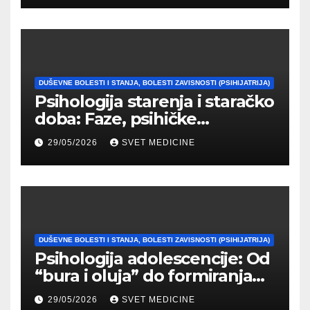
DUŠEVNE BOLESTI I STANJA, BOLESTI ZAVISNOSTI (PSIHIJATRIJA)
Psihologija starenja i staračko
doba: Faze, psihičke
promene i tipovi
29/05/2026
SVET MEDICINE
prilagođavanja
DUŠEVNE BOLESTI I STANJA, BOLESTI ZAVISNOSTI (PSIHIJATRIJA)
Psihologija adolescencije: Od
“bura i oluja” do formiranja
stabilnog identiteta
29/05/2026
SVET MEDICINE