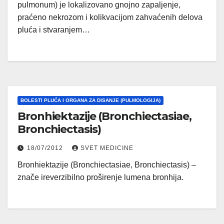
pulmonum) je lokalizovano gnojno zapaljenje,
praćeno nekrozom i kolikvacijom zahvaćenih delova
pluća i stvaranjem…
BOLESTI PLUĆA I ORGANA ZA DISANJE (PULMOLOGIJA)
Bronhiektazije (Bronchiectasiae,
Bronchiectasis)
18/07/2012
SVET MEDICINE
Bronhiektazije (Bronchiectasiae, Bronchiectasis) –
znače ireverzibilno proširenje lumena bronhija.