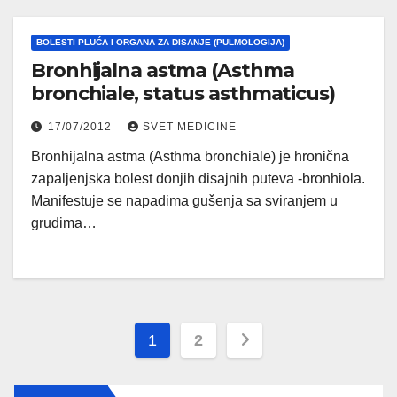
BOLESTI PLUĆA I ORGANA ZA DISANJE (PULMOLOGIJA)
Bronhijalna astma (Asthma
bronchiale, status asthmaticus)
17/07/2012
SVET MEDICINE
Bronhijalna astma (Asthma bronchiale) je hronična
zapaljenjska bolest donjih disajnih puteva -bronhiola.
Manifestuje se napadima gušenja sa sviranjem u
grudima…
Posts
1
2
pagination