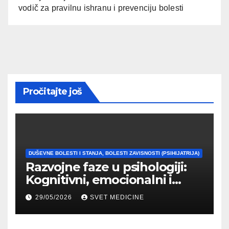
vodič za pravilnu ishranu i prevenciju bolesti
Pročitajte još
DUŠEVNE BOLESTI I STANJA, BOLESTI ZAVISNOSTI (PSIHIJATRIJA)
Razvojne faze u psihologiji:
Kognitivni, emocionalni i
moralni razvoj čoveka
29/05/2026
SVET MEDICINE