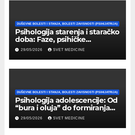
DUŠEVNE BOLESTI I STANJA, BOLESTI ZAVISNOSTI (PSIHIJATRIJA)
Psihologija starenja i staračko
doba: Faze, psihičke
promene i tipovi
29/05/2026
SVET MEDICINE
prilagođavanja
DUŠEVNE BOLESTI I STANJA, BOLESTI ZAVISNOSTI (PSIHIJATRIJA)
Psihologija adolescencije: Od
“bura i oluja” do formiranja
stabilnog identiteta
29/05/2026
SVET MEDICINE