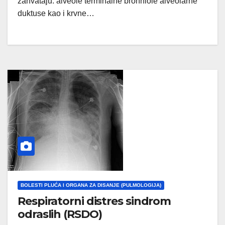
zahvataju: alveole terminalne bronhiole alveolarne
duktuse kao i krvne…
BOLESTI PLUĆA I ORGANA ZA DISANJE (PULMOLOGIJA)
Respiratorni distres sindrom
odraslih (RSDO)