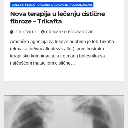
BOLESTI PLUĆA I ORGANA ZA DISANJE (PULMOLOGIJA)
Nova terapija u lečenju cistične
fibroze – Trikafta
30/10/2019
DR MARKO BOGDANOVIC
Američka agencija za lekove odobrila je lek Trikafta
(elexacaftor/ivacaftor/tezacaftor), prvu trostruku
terapijsku kombinaciju u tretmanu bolesnika sa
najčešćom mutacijom cistične…