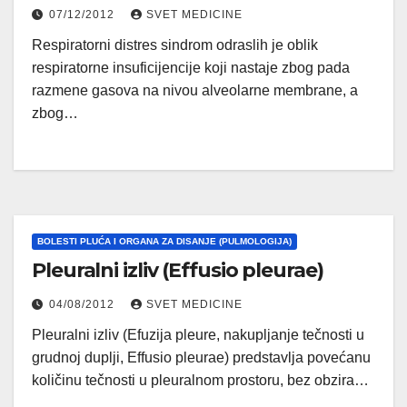
07/12/2012
SVET MEDICINE
Respiratorni distres sindrom odraslih je oblik
respiratorne insuficijencije koji nastaje zbog pada
razmene gasova na nivou alveolarne membrane, a
zbog…
BOLESTI PLUĆA I ORGANA ZA DISANJE (PULMOLOGIJA)
Pleuralni izliv (Effusio pleurae)
04/08/2012
SVET MEDICINE
Pleuralni izliv (Efuzija pleure, nakupljanje tečnosti u
grudnoj duplji, Effusio pleurae) predstavlja povećanu
količinu tečnosti u pleuralnom prostoru, bez obzira…