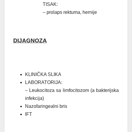
TISAK:
– prolaps rektuma, hernije
DIJAGNOZA
KLINIČKA SLIKA
LABORATORIJA:
– Leukocitoza sa limfocitozom
(a bakterijska
infekcija)
Nazofaringealni bris
IFT