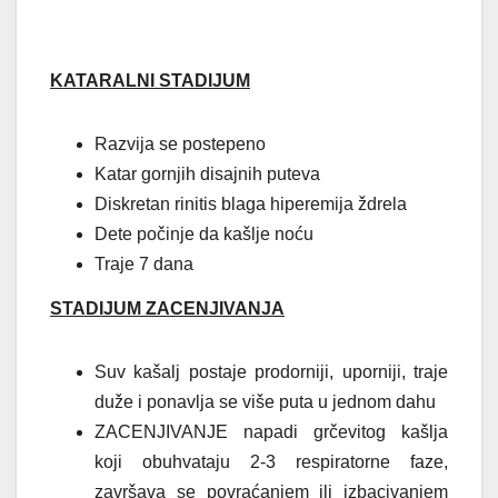
KATARALNI STADIJUM
Razvija se postepeno
Katar gornjih disajnih puteva
Diskretan rinitis blaga hiperemija ždrela
Dete počinje da kašlje noću
Traje 7 dana
STADIJUM ZACENJIVANJA
Suv kašalj postaje prodorniji, uporniji, traje
duže
i ponavlja se više puta u jednom dahu
ZACENJIVANJE napadi grčevitog kašlja
koji
obuhvataju 2-3 respiratorne faze,
završava se
povraćanjem ili izbacivanjem