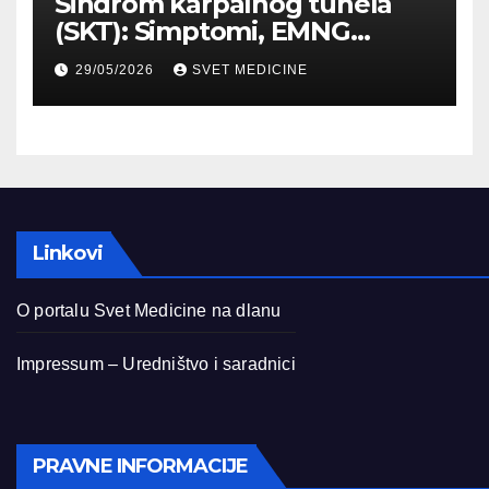
Sindrom karpalnog tunela
(SKT): Simptomi, EMNG
dijagnostika i lečenje
29/05/2026
SVET MEDICINE
Linkovi
O portalu Svet Medicine na dlanu
Impressum – Uredništvo i saradnici
PRAVNE INFORMACIJE