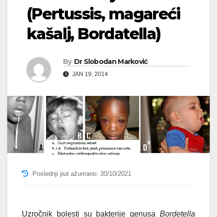
(Pertussis, magareći
kašalj, Bordatella)
By
Dr Slobodan Marković
JAN 19, 2014
Poslednji put ažurirano: 30/10/2021
Uzročnik bolesti su bakterije genusa
Bordetella