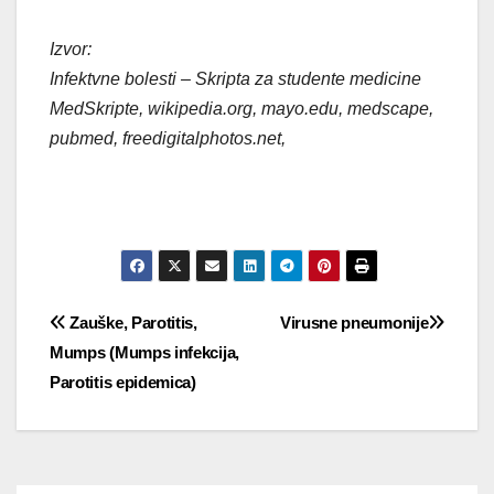
Izvor:
Infektvne bolesti – Skripta za studente medicine
MedSkripte, wikipedia.org, mayo.edu, medscape,
pubmed, freedigitalphotos.net,
Post
Zauške, Parotitis,
Virusne pneumonije
Mumps (Mumps infekcija,
navigation
Parotitis epidemica)