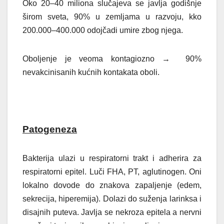
Oko 20–40 miliona slučajeva se javlja godišnje
širom sveta, 90% u zemljama u razvoju, kko
200.000–400.000 odojčadi umire zbog njega.
Oboljenje je veoma kontagiozno
→
90%
nevakcinisanih kućnih kontakata oboli.
Patogeneza
Bakterija ulazi u respiratorni trakt i adherira za
respiratorni epitel. Luči FHA, PT, aglutinogen. Oni
lokalno dovode do znakova zapaljenje (edem,
sekrecija, hiperemija). Dolazi do suženja larinksa i
disajnih puteva. Javlja se nekroza epitela a nervni