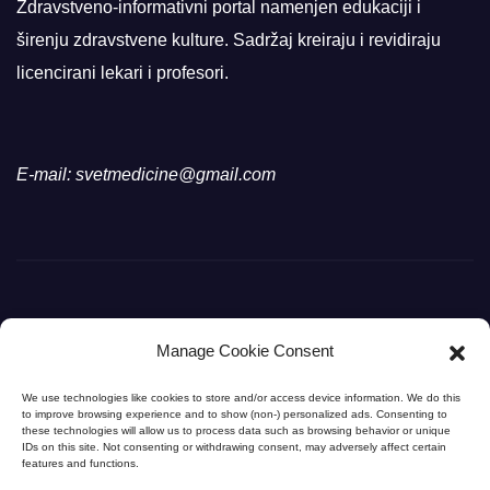
Zdravstveno-informativni portal namenjen edukaciji i
širenju zdravstvene kulture. Sadržaj kreiraju i revidiraju
licencirani lekari i profesori.
E-mail: svetmedicine@gmail.com
Manage Cookie Consent
Svet Medicine
We use technologies like cookies to store and/or access device information. We do this
to improve browsing experience and to show (non-) personalized ads. Consenting to
Svet Medicine na dlanu
these technologies will allow us to process data such as browsing behavior or unique
IDs on this site. Not consenting or withdrawing consent, may adversely affect certain
features and functions.