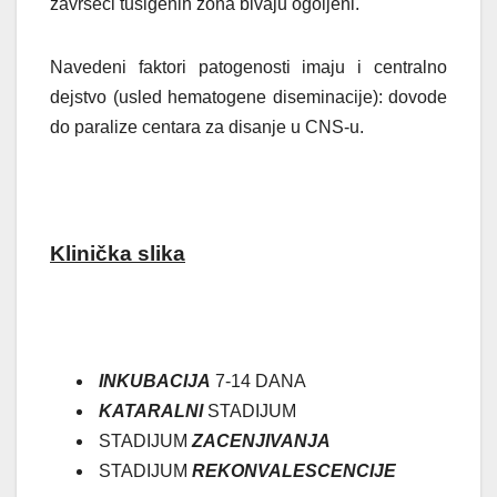
završeci tusigenih zona bivaju ogoljeni.
Navedeni faktori patogenosti imaju i centralno
dejstvo (usled hematogene diseminacije): dovode
do paralize centara za disanje u CNS-u.
Klinička slika
INKUBACIJA
7-14 DANA
KATARALNI
STADIJUM
STADIJUM
ZACENJIVANJA
STADIJUM
REKONVALESCENCIJE