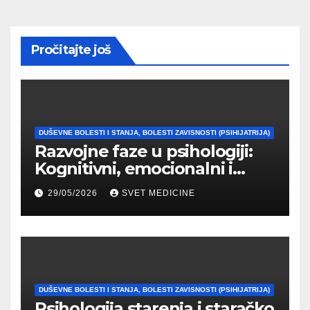
Pročitajte još
DUŠEVNE BOLESTI I STANJA, BOLESTI ZAVISNOSTI (PSIHIJATRIJA)
Razvojne faze u psihologiji:
Kognitivni, emocionalni i
moralni razvoj čoveka
29/05/2026
SVET MEDICINE
DUŠEVNE BOLESTI I STANJA, BOLESTI ZAVISNOSTI (PSIHIJATRIJA)
Psihologija starenja i staračko