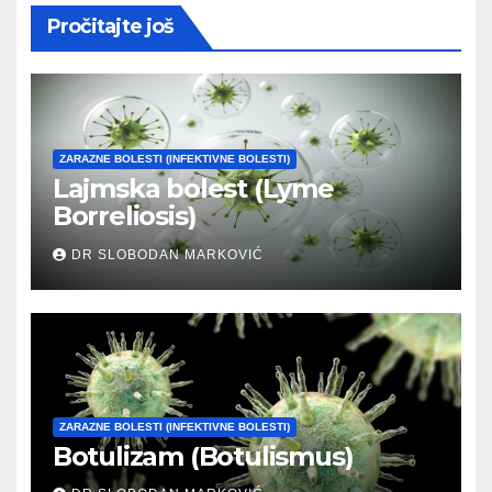
Pročitajte još
ZARAZNE BOLESTI (INFEKTIVNE BOLESTI)
Lajmska bolest (Lyme
Borreliosis)
DR SLOBODAN MARKOVIĆ
ZARAZNE BOLESTI (INFEKTIVNE BOLESTI)
Botulizam (Botulismus)