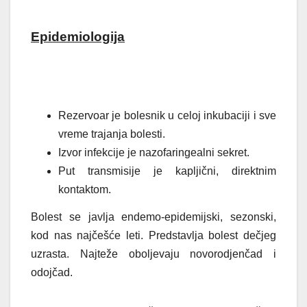
Epidemiologija
Rezervoar je bolesnik u celoj inkubaciji i sve
vreme trajanja bolesti.
Izvor infekcije je nazofaringealni sekret.
Put transmisije je kapljični, direktnim
kontaktom.
Bolest se javlja endemo-epidemijski, sezonski,
kod nas najčešće leti. Predstavlja bolest dečjeg
uzrasta. Najteže oboljevaju novorodjenčad i
odojčad.