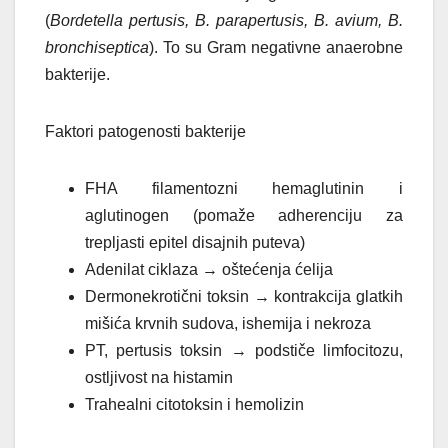
(
Bordetella pertusis, B. parapertusis, B. avium, B.
bronchiseptica
). To su Gram negativne anaerobne
bakterije.
Faktori patogenosti bakterije
FHA filamentozni hemaglutinin i
aglutinogen
(pomaže adherenciju za
trepljasti epitel disajnih puteva)
Adenilat ciklaza → oštećenja ćelija
Dermonekrotični toksin
→
kontrakcija glatkih
mišića
krvnih sudova, ishemija i nekroza
PT, pertusis toksin
→
podstiče limfocitozu,
ostljivost na histamin
Trahealni citotoksin i hemolizin