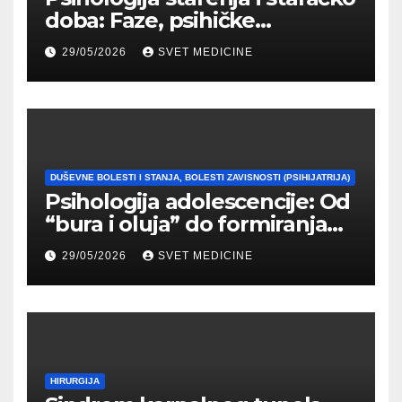
doba: Faze, psihičke
promene i tipovi
29/05/2026
SVET MEDICINE
prilagođavanja
DUŠEVNE BOLESTI I STANJA, BOLESTI ZAVISNOSTI (PSIHIJATRIJA)
Psihologija adolescencije: Od
“bura i oluja” do formiranja
stabilnog identiteta
29/05/2026
SVET MEDICINE
HIRURGIJA