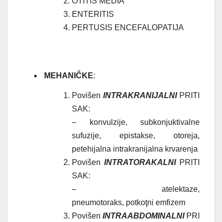
OTITIS MEDIA
ENTERITIS
PERTUSIS ENCEFALOPATIJA
MEHANIĈKE
:
Povišen
INTRAKRANIJALNI
PRITI
SAK:
– konvulzije, subkonjuktivalne
sufuzije, epistakse, otoreja,
petehijalna intrakranijalna krvarenja
Povišen
INTRATORAKALNI
PRITI
SAK:
– atelektaze,
pneumotoraks,
potkoţni emfizem
Povišen
INTRAABDOMINALNI
PRI