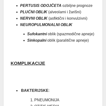
PERTUSIS ODOJČETA
ozbiljne prognoze
PLUĆNI OBLIK
(alveolarni i žarišni)
NERVNI OBLIK
(asfiktični i konvulzivni)
NEUROPULMONALNI OBLIK
Sufokantni
oblik (spazmodične apneje)
Sinkopalni
oblik (paralitične apneje)
KOMPLIKACIJE
BAKTERIJSKE
:
PNEUMONIJA