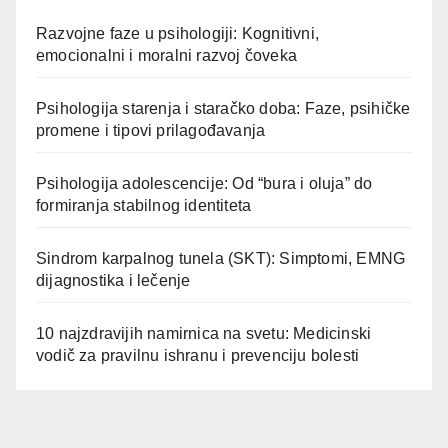
Razvojne faze u psihologiji: Kognitivni,
emocionalni i moralni razvoj čoveka
Psihologija starenja i staračko doba: Faze, psihičke
promene i tipovi prilagođavanja
Psihologija adolescencije: Od “bura i oluja” do
formiranja stabilnog identiteta
Sindrom karpalnog tunela (SKT): Simptomi, EMNG
dijagnostika i lečenje
10 najzdravijih namirnica na svetu: Medicinski
vodič za pravilnu ishranu i prevenciju bolesti