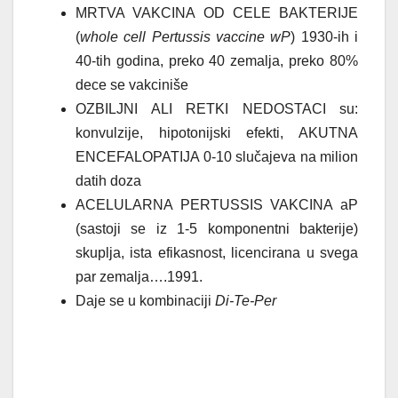
MRTVA VAKCINA OD CELE BAKTERIJE
(
whole cell Pertussis vaccine wP
) 1930-ih i
40-tih godina, preko 40 zemalja, preko 80%
dece se vakciniše
OZBILJNI ALI RETKI NEDOSTACI su:
konvulzije, hipotonijski efekti, AKUTNA
ENCEFALOPATIJA 0-10 slučajeva na milion
datih doza
ACELULARNA PERTUSSIS VAKCINA aP
(sastoji se iz 1-5 komponentni bakterije)
skuplja, ista efikasnost, licencirana u svega
par zemalja….1991.
Daje se u kombinaciji
Di-Te-Per