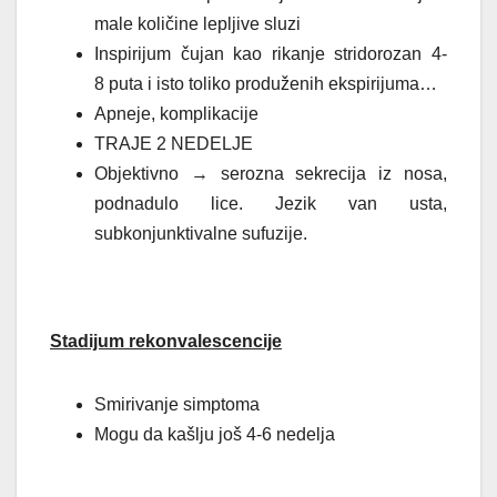
male količine
lepljive sluzi
Inspirijum čujan kao rikanje stridorozan 4-
8
puta i isto toliko produženih ekspirijuma…
Apneje, komplikacije
TRAJE 2 NEDELJE
Objektivno → serozna sekrecija iz nosa,
podnadulo lice. Jezik van usta,
subkonjunktivalne sufuzije.
Stadijum rekonvalescencije
Smirivanje simptoma
Mogu da kašlju još 4-6 nedelja