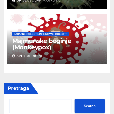
DR SLOBODAN MARKOVIĆ
ZARAZNE BOLESTI (INFEKTIVNE BOLESTI)
Majmunske boginje
(Monkeypox)
SVET MEDICINE
Pretraga
Search