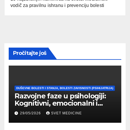
vodič za pravilnu ishranu i prevenciju bolesti
Pročitajte još
DUŠEVNE BOLESTI I STANJA, BOLESTI ZAVISNOSTI (PSIHIJATRIJA)
Razvojne faze u psihologiji:
Kognitivni, emocionalni i
moralni razvoj čoveka
29/05/2026
SVET MEDICINE