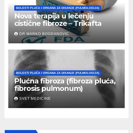
BOLESTI PLUĆA I ORGANA ZA DISANJE (PULMOLOGIJA)
Nova terapija u lečenju
cistične fibroze – Trikafta
DR MARKO BOGDANOVIC
BOLESTI PLUĆA I ORGANA ZA DISANJE (PULMOLOGIJA)
Plućna fibroza (fibroza pluća,
fibrosis pulmonum)
SVET MEDICINE