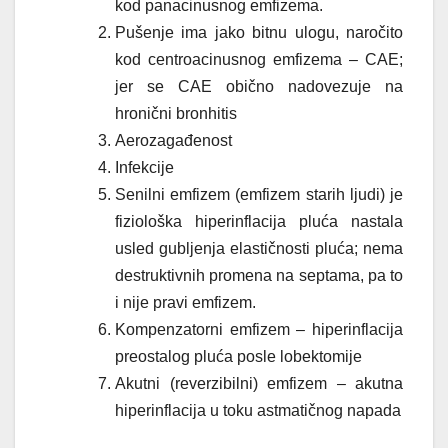
kod
panacinusnog emfizema
.
Pušenje ima jako bitnu ulogu, naročito
kod centroacinusnog emfizema – CAE;
jer se CAE obično nadovezuje na
hronični bronhitis
Aerozagađenost
Infekcije
Senilni emfizem (emfizem starih ljudi) je
fiziološka hiperinflacija pluća nastala
usled gubljenja elastičnosti pluća; nema
destruktivnih promena na septama, pa to
i nije pravi emfizem.
Kompenzatorni emfizem – hiperinflacija
preostalog pluća posle lobektomije
Akutni (reverzibilni) emfizem – akutna
hiperinflacija u toku astmatičnog napada