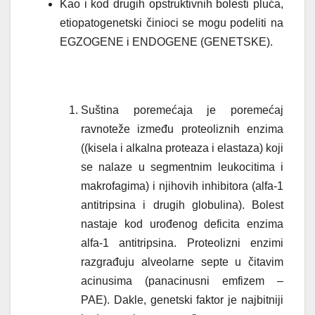
Kao i kod drugih opstruktivnih bolesti pluća,
etiopatogenetski činioci se mogu podeliti na
EGZOGENE i ENDOGENE (GENETSKE).
Suština poremećaja je poremećaj
ravnoteže između proteoliznih enzima
((kisela i alkalna proteaza i elastaza) koji
se nalaze u segmentnim leukocitima i
makrofagima) i njihovih inhibitora (alfa-1
antitripsina i drugih globulina).
Bolest
nastaje kod urođenog deficita enzima
alfa-1 antitripsina. Proteolizni enzimi
razgrađuju alveolarne septe u čitavim
acinusima (panacinusni emfizem –
PAE). Dakle, genetski faktor je najbitniji