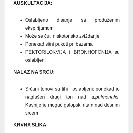
AUSKULTACIJA
:
Oslabljeno disanje sa produženim
ekspirijumom
Može se čuti niskotonsko zviždanje
Ponekad sitni pukoti pri bazama
PEKTORILOKVIJA i BRONHOFONIJA su
oslabljeni
NALAZ NA SRCU
:
Srčani tonovi su tihi i oslabljeni; ponekad je
naglašen drugi ton nad
a.pulmonalis
.
Kasnije je moguć galopski ritam nad desnim
srcem
KRVNA SLIKA
: