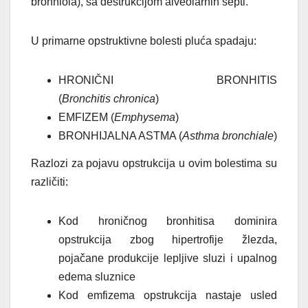
bronhiola), sa destrukcijom alveolarnih septi.
U primarne opstruktivne bolesti pluća spadaju:
HRONIČNI BRONHITIS
(
Bronchitis
chronica
)
EMFIZEM (
Emphysema
)
BRONHIJALNA ASTMA (
Asthma
bronchiale
)
Razlozi za pojavu opstrukcija u ovim bolestima su
različiti:
Kod hroničnog bronhitisa dominira
opstrukcija zbog hipertrofije žlezda,
pojačane produkcije lepljive sluzi i upalnog
edema sluznice
Kod emfizema opstrukcija nastaje usled