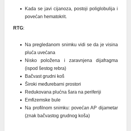
Kada se javi cijanoza, postoji poliglobulija i
povećan hematokrit.
RTG
:
Na pregledanom snimku vidi se da je visina
pluća uvećana
Nisko položena i zaravnjena dijafragma
(ispod šestog rebra)
Bačvast grudni koš
Široki međurebarni prostori
Redukovana plućna šara na periferiji
Emfizemske bule
Na profilnom snimku: povećan AP dijametar
(znak bačvastog grudnog koša)