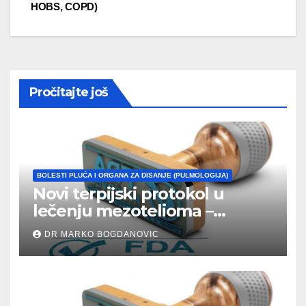
navigation
HOBS, COPD)
Pročitajte još
BOLESTI PLUĆA I ORGANA ZA DISANJE (PULMOLOGIJA)
Novi terpijski protokol u
lečenju mezotelioma –
Opdivo/Yervoy
DR MARKO BOGDANOVIC