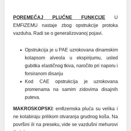
POREMEĆAJ PLUĆNE FUNKCIJE
U
EMFIZEMU nastaje zbog opstrukcije protoka
vazduha. Radi se o generalizovanoj pojavi.
Opstrukcija je u PAE uzrokovana dinamskim
kolapsom alveola u ekspirijumu, usled
gubitka elastičnog tkiva, naročito pri naporu i
forsiranom disanju
Kod CAE opstrukcija je uzrokovana
promenama na samim zidovima disajnih
puteva.
MAKROSKOPSKI
: emfizemska pluća su velika i
ne kolabiraju prilikom otvaranja grudnog koša. Na
površini ili na preseku, vide se vazdušni mehurovi