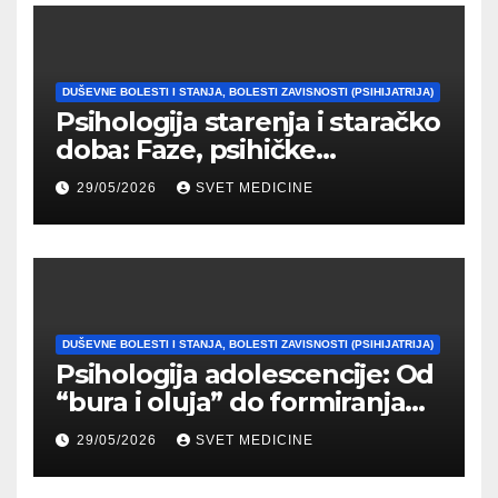
DUŠEVNE BOLESTI I STANJA, BOLESTI ZAVISNOSTI (PSIHIJATRIJA)
Psihologija starenja i staračko
doba: Faze, psihičke
promene i tipovi
29/05/2026
SVET MEDICINE
prilagođavanja
DUŠEVNE BOLESTI I STANJA, BOLESTI ZAVISNOSTI (PSIHIJATRIJA)
Psihologija adolescencije: Od
“bura i oluja” do formiranja
stabilnog identiteta
29/05/2026
SVET MEDICINE