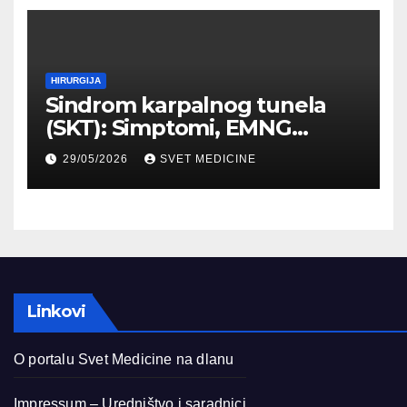
HIRURGIJA
Sindrom karpalnog tunela
(SKT): Simptomi, EMNG
dijagnostika i lečenje
29/05/2026
SVET MEDICINE
Linkovi
O portalu Svet Medicine na dlanu
Impressum – Uredništvo i saradnici