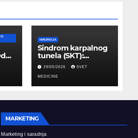
TI
HIRURGIJA
Sindrom karpalnog
Od
tunela (SKT):
Simptomi, EMNG
29/05/2026
SVET
ilnog
dijagnostika i
lečenje
MEDICINE
MARKETING
Marketing i saradnja