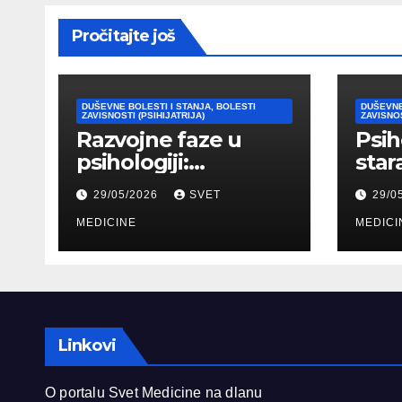
Pročitajte još
DUŠEVNE BOLESTI I STANJA, BOLESTI
DUŠEVNE
ZAVISNOSTI (PSIHIJATRIJA)
ZAVISNOS
Razvojne faze u
Psih
psihologiji:
star
Kognitivni,
psih
29/05/2026
SVET
29/0
emocionalni i
tipo
moralni razvoj
MEDICINE
pril
MEDICI
čoveka
Linkovi
O portalu Svet Medicine na dlanu