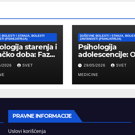
 BOLESTI I STANJA, BOLESTI
DUŠEVNE BOLESTI I STANJA, BOLES
TI (PSIHIJATRIJA)
ZAVISNOSTI (PSIHIJATRIJA)
ologija starenja i
Psihologija
ačko doba: Faze,
adolescencije: 
ičke promene i
“bura i oluja” do
5/2026
SVET
29/05/2026
SVET
vi
formiranja stab
agođavanja
NE
identiteta
MEDICINE
PRAVNE INFORMACIJE
Uslovi korišćenja