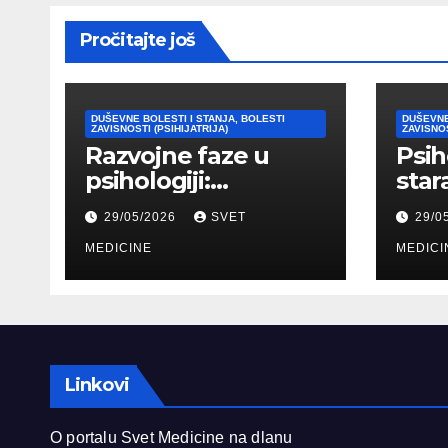
Pročitajte još
DUŠEVNE BOLESTI I STANJA, BOLESTI
DUŠEVNE
ZAVISNOSTI (PSIHIJATRIJA)
ZAVISNOS
Razvojne faze u
Psih
psihologiji:
star
Kognitivni,
psih
29/05/2026
SVET
29/0
emocionalni i
tipo
moralni razvoj
MEDICINE
pril
MEDICI
čoveka
Linkovi
O portalu Svet Medicine na dlanu