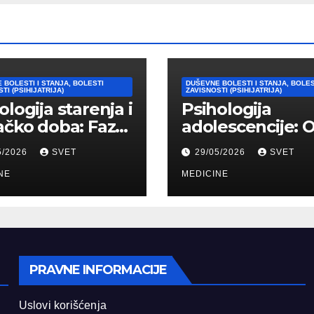
 BOLESTI I STANJA, BOLESTI
DUŠEVNE BOLESTI I STANJA, BOLES
TI (PSIHIJATRIJA)
ZAVISNOSTI (PSIHIJATRIJA)
ologija starenja i
Psihologija
ačko doba: Faze,
adolescencije: 
ičke promene i
“bura i oluja” do
5/2026
SVET
29/05/2026
SVET
vi
formiranja stab
agođavanja
NE
identiteta
MEDICINE
PRAVNE INFORMACIJE
Uslovi korišćenja