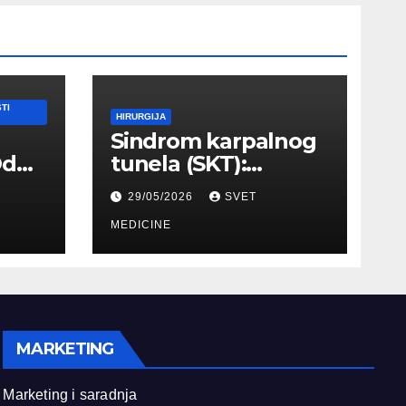
TI
HIRURGIJA
Sindrom karpalnog
Od
tunela (SKT):
Simptomi, EMNG
29/05/2026
SVET
ilnog
dijagnostika i
lečenje
MEDICINE
MARKETING
Marketing i saradnja