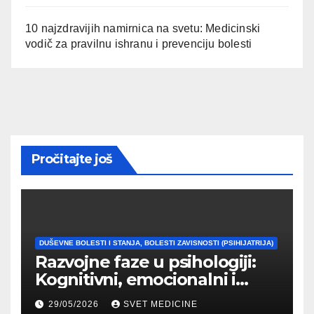
10 najzdravijih namirnica na svetu: Medicinski
vodič za pravilnu ishranu i prevenciju bolesti
Pročitajte još
DUŠEVNE BOLESTI I STANJA, BOLESTI ZAVISNOSTI (PSIHIJATRIJA)
Razvojne faze u psihologiji:
Kognitivni, emocionalni i
moralni razvoj čoveka
29/05/2026
SVET MEDICINE