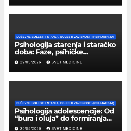
DUŠEVNE BOLESTI I STANJA, BOLESTI ZAVISNOSTI (PSIHIJATRIJA)
Psihologija starenja i staračko
doba: Faze, psihičke
promene i tipovi
29/05/2026
SVET MEDICINE
prilagođavanja
DUŠEVNE BOLESTI I STANJA, BOLESTI ZAVISNOSTI (PSIHIJATRIJA)
Psihologija adolescencije: Od
“bura i oluja” do formiranja
stabilnog identiteta
29/05/2026
SVET MEDICINE