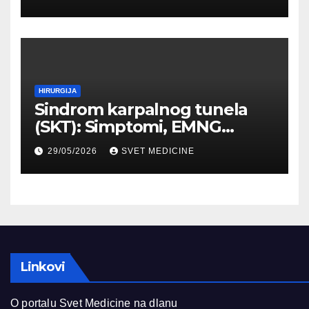
HIRURGIJA
Sindrom karpalnog tunela
(SKT): Simptomi, EMNG
dijagnostika i lečenje
29/05/2026
SVET MEDICINE
Linkovi
O portalu Svet Medicine na dlanu