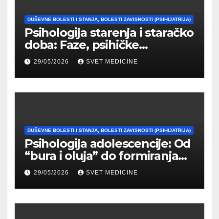
DUŠEVNE BOLESTI I STANJA, BOLESTI ZAVISNOSTI (PSIHIJATRIJA)
Psihologija starenja i staračko
doba: Faze, psihičke
promene i tipovi
29/05/2026
SVET MEDICINE
prilagođavanja
DUŠEVNE BOLESTI I STANJA, BOLESTI ZAVISNOSTI (PSIHIJATRIJA)
Psihologija adolescencije: Od
“bura i oluja” do formiranja
stabilnog identiteta
29/05/2026
SVET MEDICINE