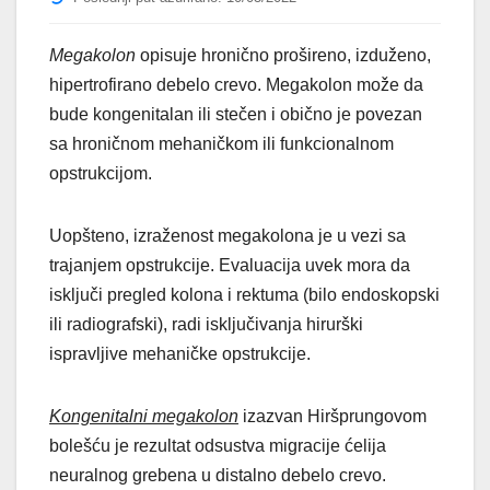
Megakolon
opisuje hronično prošireno, izduženo,
hipertrofirano debelo crevo. Megakolon može da
bude kongenitalan ili stečen i obično je povezan
sa hroničnom mehaničkom ili funkcionalnom
opstrukcijom.
Uopšteno, izraženost megakolona je u vezi sa
trajanjem opstrukcije. Evaluacija uvek mora da
isključi pregled kolona i rektuma (bilo endoskopski
ili radiografski), radi isključivanja hirurški
ispravljive mehaničke opstrukcije.
Kongenitalni megakolon
izazvan Hiršprungovom
bolešću je rezultat odsustva migracije ćelija
neuralnog grebena u distalno debelo crevo.