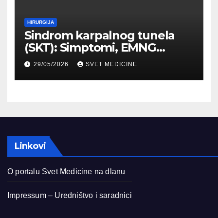
HIRURGIJA
Sindrom karpalnog tunela
(SKT): Simptomi, EMNG
dijagnostika i lečenje
29/05/2026
SVET MEDICINE
Linkovi
O portalu Svet Medicine na dlanu
Impressum – Uredništvo i saradnici