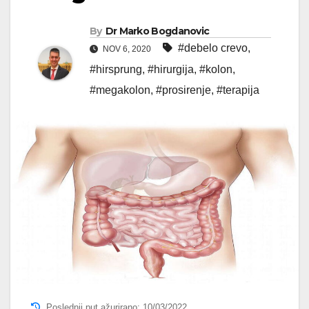
By
Dr Marko Bogdanovic
#debelo crevo
,
NOV 6, 2020
#hirsprung
,
#hirurgija
,
#kolon
,
#megakolon
,
#prosirenje
,
#terapija
Poslednji put ažurirano: 10/03/2022