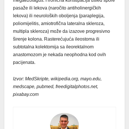
megaezofagus. Hronična konstipacija usled spore
pasaže ili lekova (naročito antiholinergičkih
lekova) ili neuroloških oboljenja (paraplegija,
poliomijelitis, amiotrofična lateralna skleroza,
multipla skleroza) može da izazove progresivno
širenje kolona. Rasterećujuća ileostoma ili
subtotalna kolektomija sa ileorektalnom
anastomozom je nekada neophodna kod ovih
pacijenata.
Izvor: MedSkripte, wikipedia.org, mayo.edu,
medscape, pubmed, freedigitalphotos.net,
pixabay.com