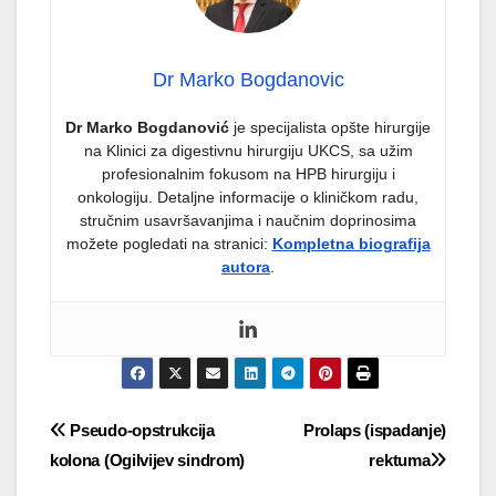
Dr Marko Bogdanovic
Dr Marko Bogdanović
je specijalista opšte hirurgije
na Klinici za digestivnu hirurgiju UKCS, sa užim
profesionalnim fokusom na HPB hirurgiju i
onkologiju. Detaljne informacije o kliničkom radu,
stručnim usavršavanjima i naučnim doprinosima
možete pogledati na stranici:
Kompletna biografija
autora
.
Post
Pseudo-opstrukcija
Prolaps (ispadanje)
kolona (Ogilvijev sindrom)
rektuma
navigation