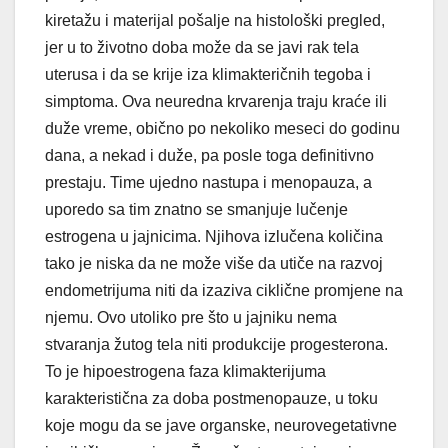
kiretažu i materijal pošalje na histološki pregled,
jer u to životno doba može da se javi rak tela
uterusa i da se krije iza klimakteričnih tegoba i
simptoma. Ova neuredna krvarenja traju kraće ili
duže vreme, obično po nekoliko meseci do godinu
dana, a nekad i duže, pa posle toga definitivno
prestaju. Time ujedno nastupa i menopauza, a
uporedo sa tim znatno se smanjuje lučenje
estrogena u jajnicima. Njihova izlučena količina
tako je niska da ne može više da utiče na razvoj
endometrijuma niti da izaziva ciklične promjene na
njemu. Ovo utoliko pre što u jajniku nema
stvaranja
žutog tela niti produkcije progesterona.
To je hipoestrogena faza klimakterijuma
karakteristična za doba postmenopauze, u toku
koje mogu da se jave organske, neurovegetativne