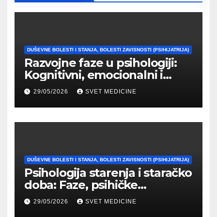
DUŠEVNE BOLESTI I STANJA, BOLESTI ZAVISNOSTI (PSIHIJATRIJA)
Razvojne faze u psihologiji:
Kognitivni, emocionalni i
moralni razvoj čoveka
29/05/2026
SVET MEDICINE
DUŠEVNE BOLESTI I STANJA, BOLESTI ZAVISNOSTI (PSIHIJATRIJA)
Psihologija starenja i staračko
doba: Faze, psihičke
promene i tipovi
29/05/2026
SVET MEDICINE
prilagođavanja