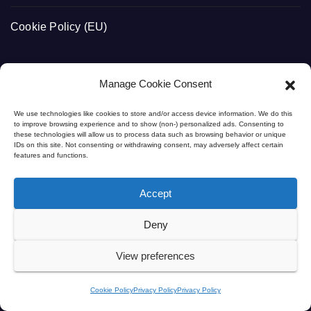
Cookie Policy (EU)
Manage Cookie Consent
MARKETING
We use technologies like cookies to store and/or access device information. We do this
to improve browsing experience and to show (non-) personalized ads. Consenting to
Marketing i saradnja
these technologies will allow us to process data such as browsing behavior or unique
IDs on this site. Not consenting or withdrawing consent, may adversely affect certain
features and functions.
Svet Medicine
Accept
Deny
Zdravstveno-informativni portal namenjen edukaciji i
View preferences
širenju zdravstvene kulture. Sadržaj kreiraju i revidiraju
Cookie Policy
Privacy Policy
Privacy Policy
licencirani lekari i profesori.