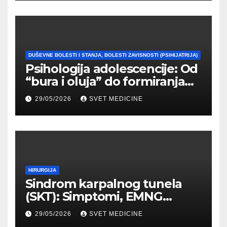
DUŠEVNE BOLESTI I STANJA, BOLESTI ZAVISNOSTI (PSIHIJATRIJA)
Psihologija adolescencije: Od
“bura i oluja” do formiranja
stabilnog identiteta
29/05/2026
SVET MEDICINE
HIRURGIJA
Sindrom karpalnog tunela
(SKT): Simptomi, EMNG
dijagnostika i lečenje
29/05/2026
SVET MEDICINE