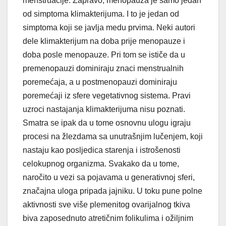
menstruacije. Zapravo, menopauza je samo jedan
od simptoma klimakterijuma. I to je jedan od
simptoma koji se javlja medu prvima. Neki autori
dele klimakterijum na doba prije menopauze i
doba posle menopauze. Pri tom se ističe da u
premenopauzi dominiraju znaci menstrualnih
poremećaja, a u postmenopauzi dominiraju
poremećaji iz sfere vegetativnog sistema. Pravi
uzroci nastajanja klimakterijuma nisu poznati.
Smatra se ipak da u tome osnovnu ulogu igraju
procesi na žlezdama sa unutrašnjim lučenjem, koji
nastaju kao posljedica starenja i istrošenosti
celokupnog organizma. Svakako da u tome,
naročito u vezi sa pojavama u generativnoj sferi,
značajna uloga pripada jajniku. U toku pune polne
aktivnosti sve više plemenitog ovarijalnog tkiva
biva zaposednuto atretičnim folikulima i ožiljnim