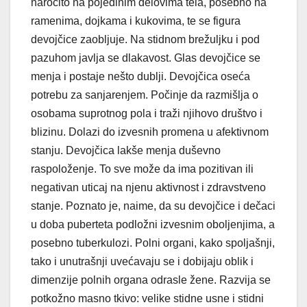
naročito na pojedinim delovima tela, posebno na
ramenima, dojkama i kukovima, te se figura
devojčice zaobljuje. Na stidnom brežuljku i pod
pazuhom javlja se dlakavost. Glas devojčice se
menja i postaje nešto dublji. Devojčica oseća
potrebu za sanjarenjem. Počinje da razmišlja o
osobama suprotnog pola i traži njihovo društvo i
blizinu. Dolazi do izvesnih promena u afektivnom
stanju. Devojčica lakše menja duševno
raspoloženje. To sve može da ima pozitivan ili
negativan uticaj na njenu aktivnost i zdravstveno
stanje. Poznato je, naime, da su devojčice i dečaci
u doba puberteta podložni izvesnim oboljenjima, a
posebno tuberkulozi. Polni organi, kako spoljašnji,
tako i unutrašnji uvećavaju se i dobijaju oblik i
dimenzije polnih organa odrasle žene. Razvija se
potkožno masno tkivo: velike stidne usne i stidni