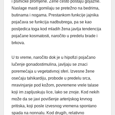
i psihičke promjene. Žene često postaju gojazne.
Naslage masti gomilaju se pretežno na bedrima,
butinama i nogama. Prestankom funkcije jajnika
pojačava se funkcija nadbubrega, pa se kao
posljedica toga kod mladih žena javlja tendencija
pojačane kosmatosti, naročito u predelu brade i
brkova.
U to vreme, naročito dok je u hipofizi pojačano
lučenje gonadostimulina, javljaju se znaci
poremećaja u vegetativnoj sferi. Izvesne žene
osećaju tahikardiju, probode u predelu srca,
mravinjanje pod kožom, povremene vrele talase
koji im zapljuskuju lice, lako se znoje. Kod nekih
može da se javi povišenje arterijskog krvnog
pritiska, koji posle izvesnog vremena spontano
spada na nonnalu. Kod drugih, relativno