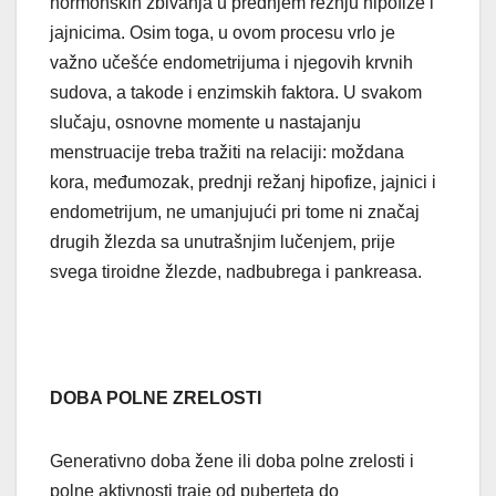
hormonskih zbivanja u prednjem režnju hipofize i
jajnicima. Osim toga, u ovom procesu vrlo je
važno učešće endometrijuma i njegovih krvnih
sudova, a takode i enzimskih faktora. U svakom
slučaju, osnovne momente u nastajanju
menstruacije treba tražiti na relaciji: moždana
kora, međumozak, prednji režanj hipofize, jajnici i
endometrijum, ne umanjujući pri tome ni značaj
drugih žlezda sa unutrašnjim lučenjem, prije
svega tiroidne žlezde, nadbubrega i pankreasa.
DOBA POLNE ZRELOSTI
Generativno doba žene ili doba polne zrelosti i
polne aktivnosti traje od puberteta do