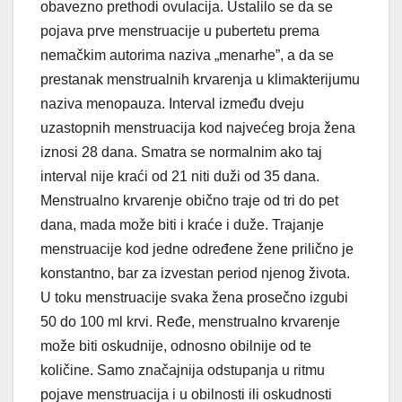
obavezno prethodi ovulacija. Ustalilo se da se
pojava prve menstruacije u pubertetu prema
nemačkim autorima naziva „menarhe”, a da se
prestanak menstrualnih krvarenja u klimakterijumu
naziva menopauza. Interval između dveju
uzastopnih menstruacija kod najvećeg broja žena
iznosi 28 dana. Smatra se normalnim ako taj
interval nije kraći od 21 niti duži od 35 dana.
Menstrualno krvarenje obično traje od tri do pet
dana, mada može biti i kraće i duže. Trajanje
menstruacije kod jedne određene žene prilično je
konstantno, bar za izvestan period njenog života.
U toku menstruacije svaka žena prosečno izgubi
50 do 100 ml krvi. Ređe, menstrualno krvarenje
može biti oskudnije, odnosno obilnije od te
količine. Samo značajnija odstupanja u ritmu
pojave menstruacija i u obilnosti ili oskudnosti