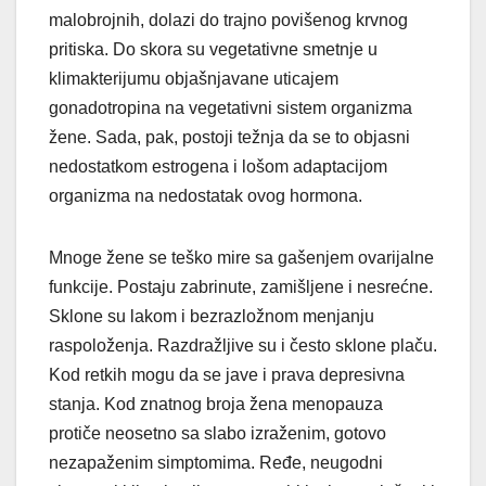
malobrojnih, dolazi do trajno povišenog krvnog
pritiska. Do skora su vegetativne smetnje u
klimakterijumu objašnjavane uticajem
gonadotropina na vegetativni sistem organizma
žene. Sada, pak, postoji težnja da se to objasni
nedostatkom estrogena i lošom adaptacijom
organizma na nedostatak ovog hormona.
Mnoge žene se teško mire sa gašenjem ovarijalne
funkcije. Postaju zabrinute, zamišljene i nesrećne.
Sklone su lakom i bezrazložnom menjanju
raspoloženja. Razdražljive su i često sklone plaču.
Kod retkih mogu da se jave i prava depresivna
stanja. Kod znatnog broja žena menopauza
protiče neosetno sa slabo izraženim, gotovo
nezapaženim simptomima. Ređe, neugodni