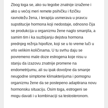
Zbog toga se, ako su tegobe znatnije izražene i
ako u većoj meri remete psihičku i fizičku
ravnotežu žena, i terapija usmerava u pravcu
supstitucije hormona koji nedostaje, odnosno čija
se produkcija u organizmu žene naglo smanjila, a
samim tim i ka suzbijanju dejstva hormona
prednjeg režnja hipofize, koji se u to vreme luči u
vrlo velikim ko
ličinama. U tu svrhu daju se
povremeno male doze estrogena koje nisu u
stanju da izazovu znatnije promene na
endometrijumu, ali su ipak dovoljne da smanje
neugodne simptome klimakterijuma i pomognu
organizmu žene da se postepeno adaptirana novu
hormonsku situaciju. Osim toga, estrogeni se
mogu davati i u kombinaciji sa testosteronom.