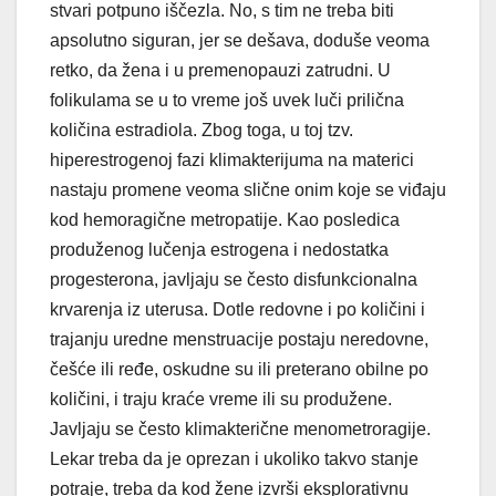
stvari potpuno iščezla. No, s tim ne treba biti
apsolutno siguran, jer se dešava, doduše veoma
retko, da žena i u premenopauzi zatrudni. U
folikulama se u to vreme još uvek luči prilična
količina estradiola. Zbog toga, u toj tzv.
hiperestrogenoj fazi klimakterijuma na materici
nastaju promene veoma slične onim koje se viđaju
kod hemoragične metropatije. Kao posledica
produženog lučenja estrogena i nedostatka
progesterona, javljaju se često disfunkcionalna
krvarenja iz uterusa. Dotle redovne i po količini i
trajanju uredne menstruacije postaju neredovne,
češće ili ređe, oskudne su ili preterano obilne po
količini, i traju kraće vreme ili su produžene.
Javljaju se često klimakterične menometroragije.
Lekar treba da je oprezan i ukoliko takvo stanje
potraje, treba da kod žene izvrši eksplorativnu