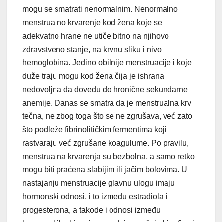
mogu se smatrati nenormalnim. Nenormalno
menstrualno krvarenje kod žena koje se
adekvatno hrane ne utiče bitno na njihovo
zdravstveno stanje, na krvnu sliku i nivo
hemoglobina. Jedino obilnije menstruacije i koje
duže traju mogu kod žena čija je ishrana
nedovoljna da dovedu do hronične sekundarne
anemije. Danas se smatra da je menstrualna krv
tečna, ne zbog toga što se ne zgrušava, već zato
što podleže fibrinolitičkim fermentima koji
rastvaraju već zgrušane koagulume. Po pravilu,
menstrualna krvarenja su bezbolna, a samo retko
mogu biti praćena slabijim ili jačim bolovima. U
nastajanju menstruacije glavnu ulogu imaju
hormonski odnosi, i to između estradiola i
progesterona, a takode i odnosi između