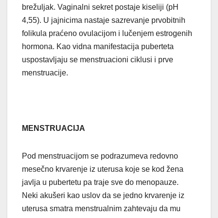
brežuljak. Vaginalni sekret postaje kiseliji (pH
4,55). U jajnicima nastaje sazrevanje prvobitnih
folikula praćeno ovulacijom i lučenjem estrogenih
hormona. Kao vidna manifestacija puberteta
uspostavljaju se menstruacioni ciklusi i prve
menstruacije.
MENSTRUACIJA
Pod menstruacijom se podrazumeva redovno
mesečno krvarenje iz uterusa koje se kod žena
javlja u pubertetu pa traje sve do menopauze.
Neki akušeri kao uslov da se jedno krvarenje iz
uterusa smatra menstrualnim zahtevaju da mu