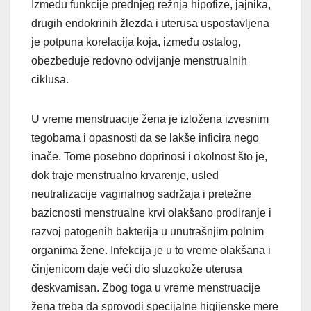
Između funkcije prednjeg režnja hipofize, jajnika,
drugih endokrinih žlezda i uterusa uspostavljena
je potpuna korelacija koja, između ostalog,
obezbeduje redovno odvijanje menstrualnih
ciklusa.
U vreme menstruacije žena je izložena izvesnim
tegobama i opasnosti da se lakše inficira nego
inače. Tome posebno doprinosi i okolnost što je,
dok traje menstrualno krvarenje, usled
neutralizacije vaginalnog sadržaja i pretežne
bazicnosti menstrualne krvi olakšano prodiranje i
razvoj patogenih bakterija u unutrašnjim polnim
organima žene. Infekcija je u to vreme olakšana i
činjenicom daje veći dio sluzokože uterusa
deskvamisan. Zbog toga u vreme menstruacije
žena treba da sprovodi specijalne higijenske mere