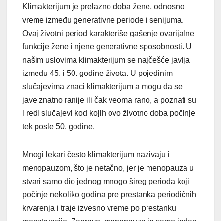
Klimakterijum je prelazno doba žene, odnosno
vreme između generativne periode i senijuma.
Ovaj životni period karakteriše gašenje ovarijalne
funkcije žene i njene generativne sposobnosti. U
našim uslovima klimakterijum se najčešće javlja
između 45. i 50. godine života. U pojedinim
slučajevima znaci klimakterijum a mogu da se
jave znatno ranije ili čak veoma rano, a poznati su
i redi slučajevi kod kojih ovo životno doba počinje
tek posle 50. godine.
Mnogi lekari često klimakterijum nazivaju i
menopauzom, što je netačno, jer je menopauza u
stvari samo dio jednog mnogo šireg perioda koji
počinje nekoliko godina pre prestanka periodičnih
krvarenja i traje izvesno vreme po prestanku