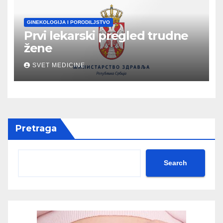
GINEKOLOGIJA I PORODILJSTVO
Prvi lekarski pregled trudne
žene
SVET MEDICINE
Pretraga
Search