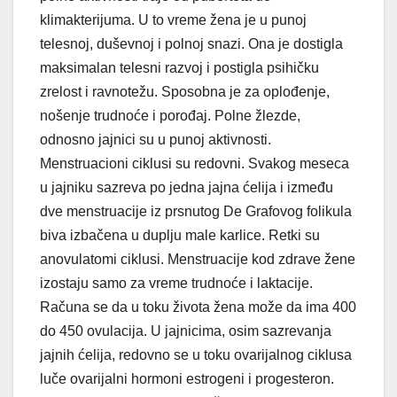
klimakterijuma. U to vreme žena je u punoj
telesnoj, duševnoj i polnoj snazi. Ona je dostigla
maksimalan telesni razvoj i postigla psihičku
zrelost i ravnotežu. Sposobna je za oplođenje,
nošenje trudnoće i porođaj. Polne žlezde,
odnosno jajnici su u punoj aktivnosti.
Menstruacioni ciklusi su redovni. Svakog meseca
u jajniku sazreva po jedna jajna ćelija i između
dve menstruacije iz prsnutog De Grafovog folikula
biva izbačena u duplju male karlice. Retki su
anovulatomi ciklusi. Menstruacije kod zdrave žene
izostaju samo za vreme trudnoće i laktacije.
Računa se da u toku života žena može da ima 400
do 450 ovulacija. U jajnicima, osim sazrevanja
jajnih ćelija, redovno se u toku ovarijalnog ciklusa
luče ovarijalni hormoni estrogeni i progesteron.