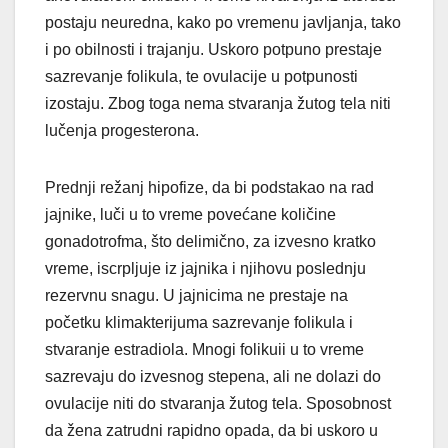
postaju neuredna, kako po vremenu javljanja, tako
i po obilnosti i trajanju. Uskoro potpuno prestaje
sazrevanje folikula, te ovulacije u potpunosti
izostaju. Zbog toga nema stvaranja žutog tela niti
lučenja progesterona.
Prednji režanj hipofize, da bi podstakao na rad
jajnike, luči u to vreme povećane količine
gonadotrofma, što delimično, za izvesno kratko
vreme, iscrpljuje iz jajnika i njihovu poslednju
rezervnu snagu. U jajnicima ne prestaje na
početku klimakterijuma sazrevanje folikula i
stvaranje estradiola. Mnogi folikuii u to vreme
sazrevaju do izvesnog stepena, ali ne dolazi do
ovulacije niti do stvaranja žutog tela. Sposobnost
da žena zatrudni rapidno opada, da bi uskoro u