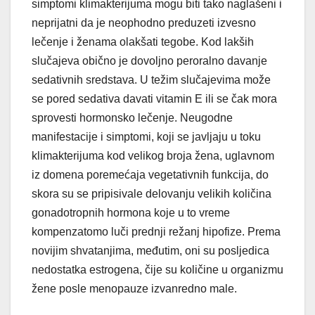
simptomi klimakterijuma mogu biti tako naglašeni i
neprijatni da je neophodno preduzeti izvesno
lečenje i ženama olakšati tegobe. Kod lakših
slučajeva obično je dovoljno peroralno davanje
sedativnih sredstava. U težim slučajevima može
se pored sedativa davati vitamin E ili se čak mora
sprovesti hormonsko lečenje. Neugodne
manifestacije i simptomi, koji se javljaju u toku
klimakterijuma kod velikog broja žena, uglavnom
iz domena poremećaja vegetativnih funkcija, do
skora su se pripisivale delovanju velikih količina
gonadotropnih hormona koje u to vreme
kompenzatomo luči prednji režanj hipofize. Prema
novijim shvatanjima, međutim, oni su posljedica
nedostatka estrogena, čije su količine u organizmu
žene posle menopauze izvanredno male.