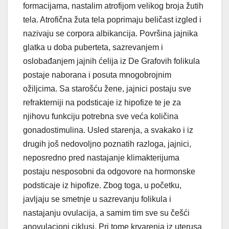
formacijama, nastalim atrofijom velikog broja žutih
tela. Atrofična žuta tela poprimaju beličast izgled i
nazivaju se corpora albikancija. Površina jajnika
glatka u doba puberteta, sazrevanjem i
oslobađanjem jajnih ćelija iz De Grafovih folikula
postaje naborana i posuta mnogobrojnim
ožiljcima. Sa starošću žene, jajnici postaju sve
refrakterniji na podsticaje iz hipofize te je za
njihovu funkciju potrebna sve veća količina
gonadostimulina. Usled starenja, a svakako i iz
drugih još nedovoljno poznatih razloga, jajnici,
neposredno pred nastajanje klimakterijuma
postaju nesposobni da odgovore na hormonske
podsticaje iz hipofize. Zbog toga, u početku,
javljaju se smetnje u sazrevanju folikula i
nastajanju ovulacija, a samim tim sve su češći
anovulacioni ciklusi. Pri tome krvarenja iz uterusa