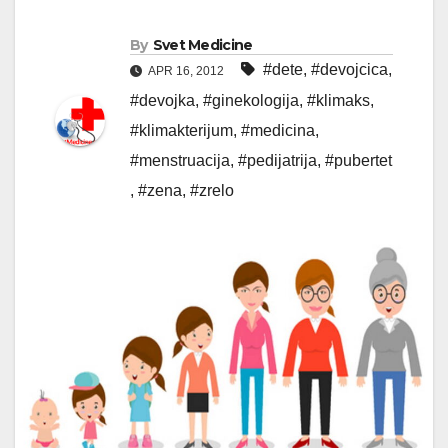
By
Svet Medicine
#dete
,
#devojcica
,
APR 16, 2012
#devojka
,
#ginekologija
,
#klimaks
,
#klimakterijum
,
#medicina
,
#menstruacija
,
#pedijatrija
,
#pubertet
,
#zena
,
#zrelo