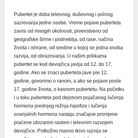
Pubertet je doba telesnog, duševnog i polnog
sazrevanja jedne osobe. Vreme pojave puberteta
zavisi od mnogih okolnosti, prvenstveno od
geografske širine i podneblja, od rase, načina
života i ishrane, od sredine u kojoj se jedna osoba
razvija, od obrazovanja. U našim prilikama
pubertet se kod devojčica javlja od 12. do 17.
godine. Ako se znaci puberteta jave pre 12.
godine, govorimo o ranom, a ako se pojave posle
17. godine života, o kasnom pubertetu. Na početku
i u toku puberteta pod dejstvom pojačanog lučenja
hormona prednjeg režnja hipofize i lučenja
ovarijalnih hormona nastaju značajne promjene
praćene ubrzanim rastom i telesnim razvojem
devojčice. Potkožno masno tkivo razvija se