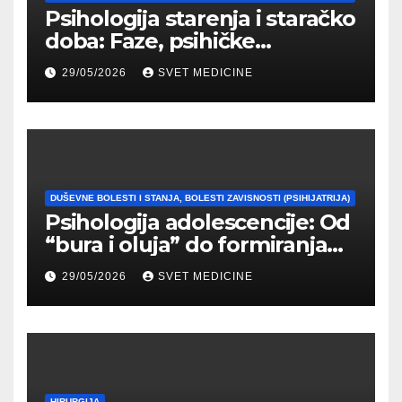
Psihologija starenja i staračko
doba: Faze, psihičke
promene i tipovi
29/05/2026
SVET MEDICINE
prilagođavanja
DUŠEVNE BOLESTI I STANJA, BOLESTI ZAVISNOSTI (PSIHIJATRIJA)
Psihologija adolescencije: Od
“bura i oluja” do formiranja
stabilnog identiteta
29/05/2026
SVET MEDICINE
HIRURGIJA