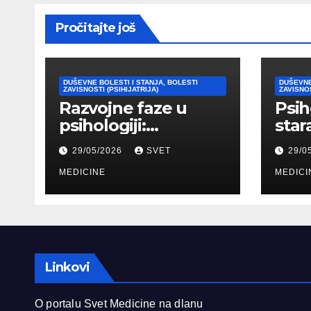
Pročitajte još
DUŠEVNE BOLESTI I STANJA, BOLESTI
DUŠEVNE
ZAVISNOSTI (PSIHIJATRIJA)
ZAVISNOS
Razvojne faze u
Psih
psihologiji:
star
Kognitivni,
psih
29/05/2026
SVET
29/0
emocionalni i
tipo
moralni razvoj
MEDICINE
pril
MEDICI
čoveka
Linkovi
O portalu Svet Medicine na dlanu