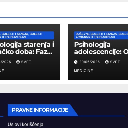
 BOLESTI I STANJA, BOLESTI
DUŠEVNE BOLESTI I STANJA, BOLES
TI (PSIHIJATRIJA)
ZAVISNOSTI (PSIHIJATRIJA)
ologija starenja i
Psihologija
ačko doba: Faze,
adolescencije: 
ičke promene i
“bura i oluja” do
5/2026
SVET
29/05/2026
SVET
vi
formiranja stab
agođavanja
NE
identiteta
MEDICINE
PRAVNE INFORMACIJE
Uslovi korišćenja