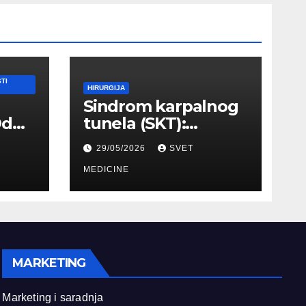
TI
HIRURGIJA
Sindrom karpalnog
Od
tunela (SKT):
Simptomi, EMNG
29/05/2026
SVET
ilnog
dijagnostika i
lečenje
MEDICINE
MARKETING
Marketing i saradnja