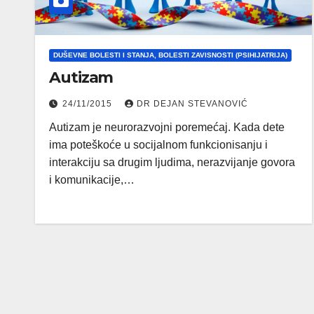
DUŠEVNE BOLESTI I STANJA, BOLESTI ZAVISNOSTI (PSIHIJATRIJA)
Autizam
24/11/2015
DR DEJAN STEVANOVIĆ
Autizam je neurorazvojni poremećaj. Kada dete
ima poteškoće u socijalnom funkcionisanju i
interakciju sa drugim ljudima, nerazvijanje govora
i komunikacije,…