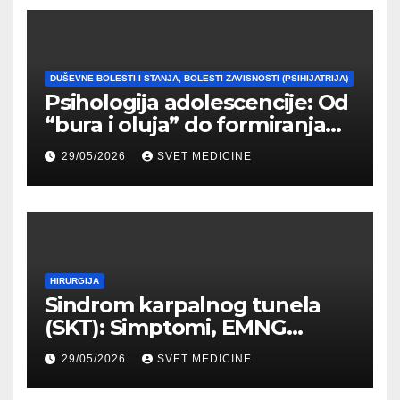
DUŠEVNE BOLESTI I STANJA, BOLESTI ZAVISNOSTI (PSIHIJATRIJA)
Psihologija adolescencije: Od
“bura i oluja” do formiranja
stabilnog identiteta
29/05/2026
SVET MEDICINE
HIRURGIJA
Sindrom karpalnog tunela
(SKT): Simptomi, EMNG
dijagnostika i lečenje
29/05/2026
SVET MEDICINE