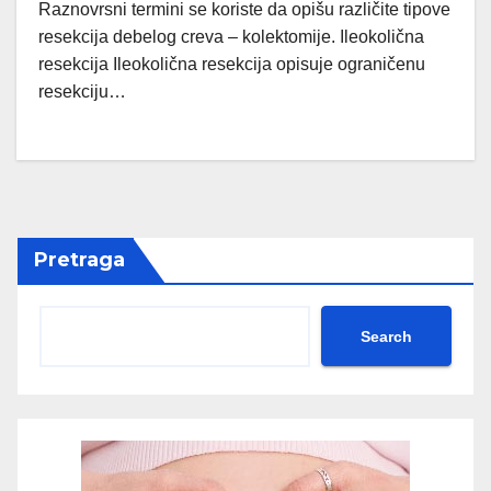
Raznovrsni termini se koriste da opišu različite tipove
resekcija debelog creva – kolektomije. Ileokolična
resekcija Ileokolična resekcija opisuje ograničenu
resekciju…
Pretraga
Search