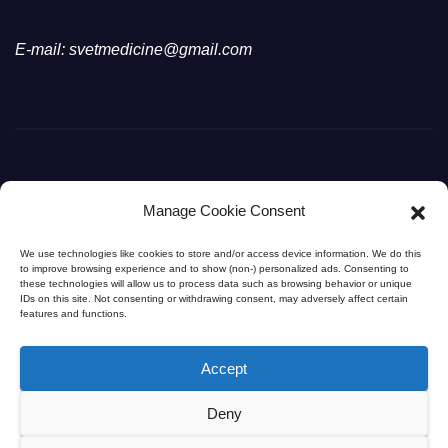
E-mail: svetmedicine@gmail.com
Manage Cookie Consent
Svet Medicine
We use technologies like cookies to store and/or access device information. We do this
to improve browsing experience and to show (non-) personalized ads. Consenting to
Svet Medicine na dlanu
these technologies will allow us to process data such as browsing behavior or unique
IDs on this site. Not consenting or withdrawing consent, may adversely affect certain
features and functions.
Accept
Deny
© 2026
SvetMedicine.com
. Sva prava zadržana. |
Dr Marko