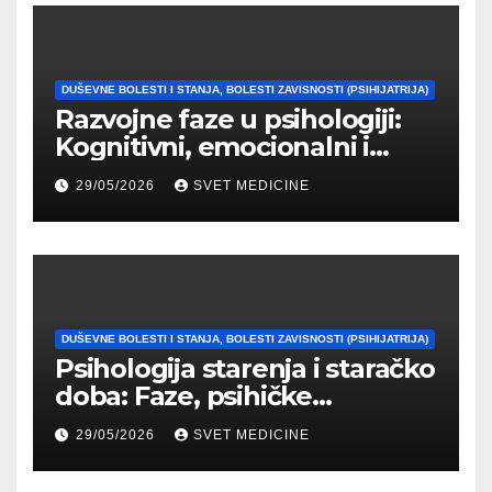
DUŠEVNE BOLESTI I STANJA, BOLESTI ZAVISNOSTI (PSIHIJATRIJA)
Razvojne faze u psihologiji:
Kognitivni, emocionalni i
moralni razvoj čoveka
29/05/2026
SVET MEDICINE
DUŠEVNE BOLESTI I STANJA, BOLESTI ZAVISNOSTI (PSIHIJATRIJA)
Psihologija starenja i staračko
doba: Faze, psihičke
promene i tipovi
29/05/2026
SVET MEDICINE
prilagođavanja