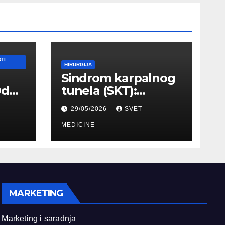
TI
HIRURGIJA
Sindrom karpalnog
Od
tunela (SKT):
Simptomi, EMNG
29/05/2026
SVET
ilnog
dijagnostika i
lečenje
MEDICINE
MARKETING
Marketing i saradnja