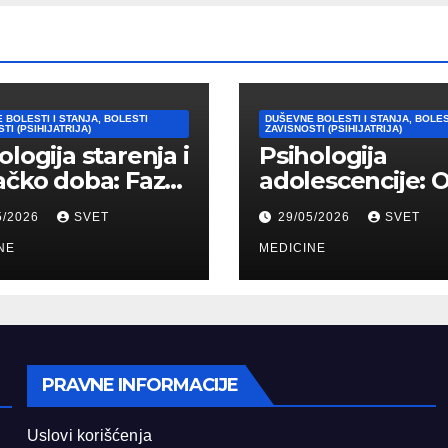
 BOLESTI I STANJA, BOLESTI
DUŠEVNE BOLESTI I STANJA, BOLES
TI (PSIHIJATRIJA)
ZAVISNOSTI (PSIHIJATRIJA)
ologija starenja i
Psihologija
ačko doba: Faze,
adolescencije: 
ičke promene i
“bura i oluja” do
5/2026
SVET
29/05/2026
SVET
vi
formiranja stab
agođavanja
NE
identiteta
MEDICINE
PRAVNE INFORMACIJE
Uslovi korišćenja