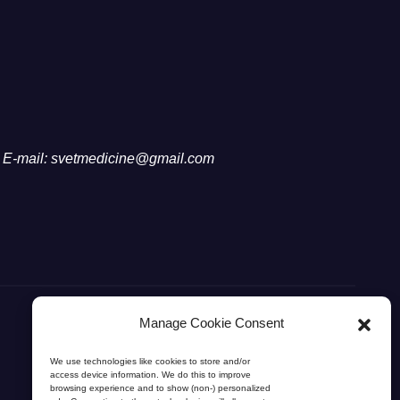
E-mail: svetmedicine@gmail.com
Manage Cookie Consent
We use technologies like cookies to store and/or
access device information. We do this to improve
browsing experience and to show (non-) personalized