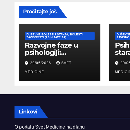
Pročitajte još
DUŠEVNE BOLESTI I STANJA, BOLESTI
DUŠEVNE
ZAVISNOSTI (PSIHIJATRIJA)
ZAVISNOS
Razvojne faze u
Psih
psihologiji:
star
Kognitivni,
psih
29/05/2026
SVET
29/0
emocionalni i
tipo
moralni razvoj
MEDICINE
pril
MEDICI
čoveka
Linkovi
O portalu Svet Medicine na dlanu