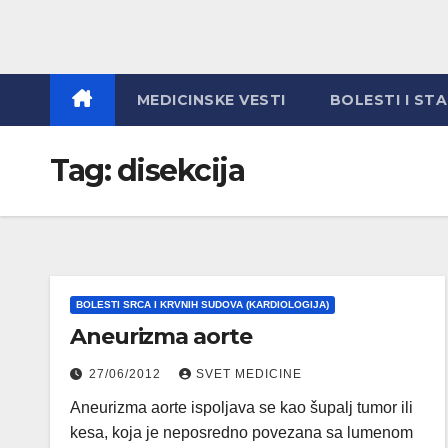
MEDICINSKE VESTI
BOLESTI I ST
Tag:
disekcija
BOLESTI SRCA I KRVNIH SUDOVA (KARDIOLOGIJA)
Aneurizma aorte
27/06/2012
SVET MEDICINE
Aneurizma aorte ispoljava se kao šupalj tumor ili
kesa, koja je neposredno povezana sa lumenom