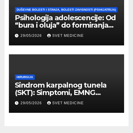
DUŠEVNE BOLESTI I STANJA, BOLESTI ZAVISNOSTI (PSIHIJATRIJA)
Psihologija adolescencije: Od
“bura i oluja” do formiranja
stabilnog identiteta
29/05/2026
SVET MEDICINE
HIRURGIJA
Sindrom karpalnog tunela
(SKT): Simptomi, EMNG
dijagnostika i lečenje
29/05/2026
SVET MEDICINE