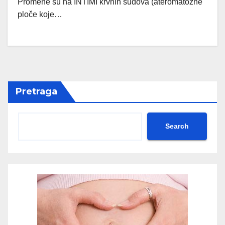
Promene su na INTIMI krvnih sudova (ateromatozne
ploče koje…
Pretraga
Search