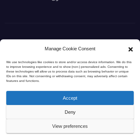
Manage Cookie Consent
Svet Medicine
We use technologies like cookies to store and/or access device information. We do this
to improve browsing experience and to show (non-) personalized ads. Consenting to
Svet Medicine na dlanu
these technologies will allow us to process data such as browsing behavior or unique
IDs on this site. Not consenting or withdrawing consent, may adversely affect certain
features and functions.
Accept
Deny
© 2026
SvetMedicine.com
. Sva prava zadržana. |
Dr Marko
Bogdanović
– Specijalista opšte hirurgije (HPB)
View preferences
Napomena: Sadržaj na portalu je informativnog karaktera i ne zamenjuje profesionalni
medicinski savet, dijagnozu ili lečenje. Pre primene bilo kog saveta ili leka, obavezno