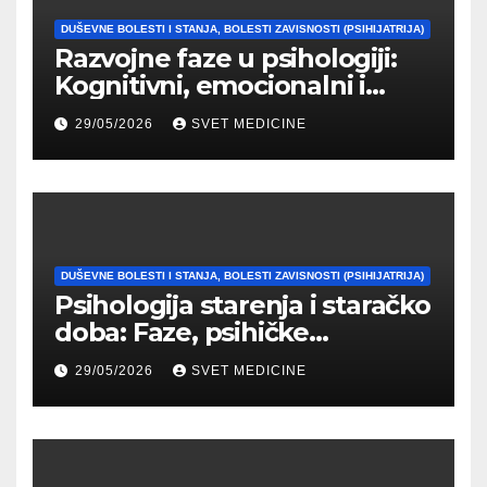
DUŠEVNE BOLESTI I STANJA, BOLESTI ZAVISNOSTI (PSIHIJATRIJA)
Razvojne faze u psihologiji:
Kognitivni, emocionalni i
moralni razvoj čoveka
29/05/2026
SVET MEDICINE
DUŠEVNE BOLESTI I STANJA, BOLESTI ZAVISNOSTI (PSIHIJATRIJA)
Psihologija starenja i staračko
doba: Faze, psihičke
promene i tipovi
29/05/2026
SVET MEDICINE
prilagođavanja