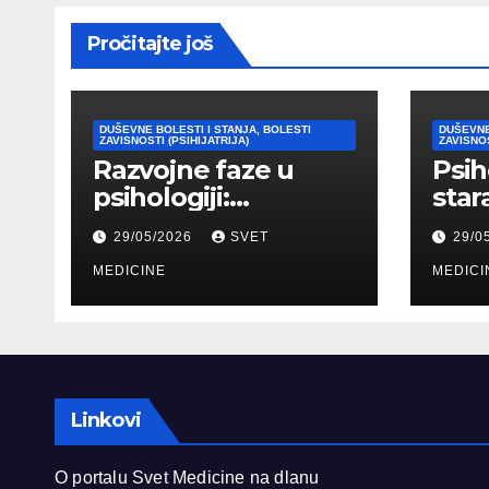
Pročitajte još
DUŠEVNE BOLESTI I STANJA, BOLESTI
DUŠEVNE
ZAVISNOSTI (PSIHIJATRIJA)
ZAVISNOS
Razvojne faze u
Psih
psihologiji:
star
Kognitivni,
psih
29/05/2026
SVET
29/0
emocionalni i
tipo
moralni razvoj
MEDICINE
pril
MEDICI
čoveka
Linkovi
O portalu Svet Medicine na dlanu