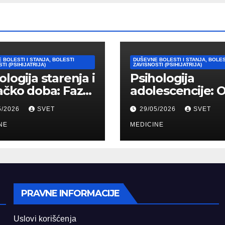
 BOLESTI I STANJA, BOLESTI
DUŠEVNE BOLESTI I STANJA, BOLES
TI (PSIHIJATRIJA)
ZAVISNOSTI (PSIHIJATRIJA)
ologija starenja i
Psihologija
ačko doba: Faze,
adolescencije: 
ičke promene i
“bura i oluja” do
5/2026
SVET
29/05/2026
SVET
vi
formiranja stab
agođavanja
NE
identiteta
MEDICINE
PRAVNE INFORMACIJE
Uslovi korišćenja