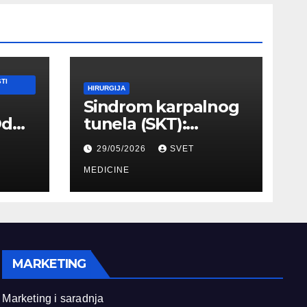
TI
HIRURGIJA
Sindrom karpalnog
Od
tunela (SKT):
Simptomi, EMNG
29/05/2026
SVET
ilnog
dijagnostika i
lečenje
MEDICINE
MARKETING
Marketing i saradnja