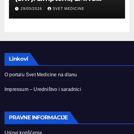
dijagnostika i lečenje
29/05/2026
SVET MEDICINE
Linkovi
O portalu Svet Medicine na dlanu
Impressum – Uredništvo i saradnici
PRAVNE INFORMACIJE
Uslovi korišćenja