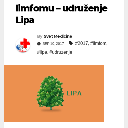
limfomu – udruženje
Lipa
By
Svet Medicine
#2017
,
#limfom
,
SEP 10, 2017
#lipa
,
#udruzenje