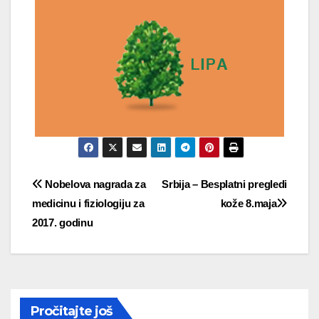
Post
Nobelova nagrada za
Srbija – Besplatni pregledi
medicinu i fiziologiju za
kože 8.maja
navigation
2017. godinu
Pročitajte još