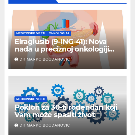
MEDICINSKE VESTI
ONKOLOGIJA
Elraglusib (9-ING-41): Nova
nada u preciznoj onkologiji
karcinoma pankreasa
DR MARKO BOGDANOVIC
MEDICINSKE VESTI
Poklon za 30-ti rođendan koji
Vam može spasiti život
DR MARKO BOGDANOVIC