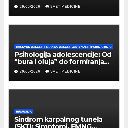
promene i tipovi
29/05/2026
SVET MEDICINE
prilagođavanja
DUŠEVNE BOLESTI I STANJA, BOLESTI ZAVISNOSTI (PSIHIJATRIJA)
Psihologija adolescencije: Od
“bura i oluja” do formiranja
stabilnog identiteta
29/05/2026
SVET MEDICINE
HIRURGIJA
Sindrom karpalnog tunela
(SKT): Simptomi, EMNG