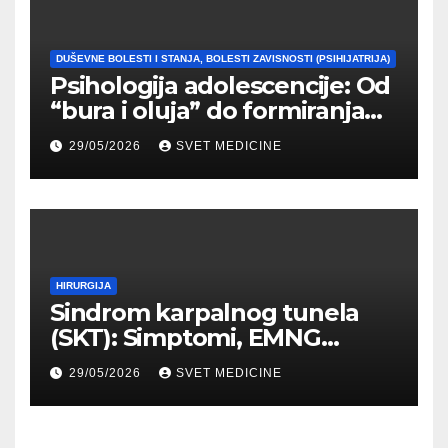
DUŠEVNE BOLESTI I STANJA, BOLESTI ZAVISNOSTI (PSIHIJATRIJA)
Psihologija adolescencije: Od
“bura i oluja” do formiranja
stabilnog identiteta
29/05/2026
SVET MEDICINE
HIRURGIJA
Sindrom karpalnog tunela
(SKT): Simptomi, EMNG
dijagnostika i lečenje
29/05/2026
SVET MEDICINE