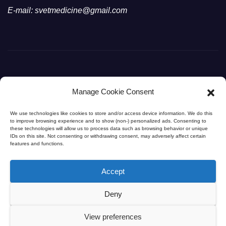
E-mail: svetmedicine@gmail.com
Manage Cookie Consent
Svet Medicine
We use technologies like cookies to store and/or access device information. We do this
to improve browsing experience and to show (non-) personalized ads. Consenting to
Svet Medicine na dlanu
these technologies will allow us to process data such as browsing behavior or unique
IDs on this site. Not consenting or withdrawing consent, may adversely affect certain
features and functions.
Accept
Deny
© 2026
SvetMedicine.com
. Sva prava zadržana. |
Dr Marko
Bogdanović
– Specijalista opšte hirurgije (HPB)
View preferences
Napomena: Sadržaj na portalu je informativnog karaktera i ne zamenjuje profesionalni