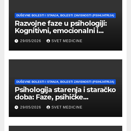
DUŠEVNE BOLESTI I STANJA, BOLESTI ZAVISNOSTI (PSIHIJATRIJA)
Razvojne faze u psihologiji:
Kognitivni, emocionalni i
moralni razvoj čoveka
29/05/2026
SVET MEDICINE
DUŠEVNE BOLESTI I STANJA, BOLESTI ZAVISNOSTI (PSIHIJATRIJA)
Psihologija starenja i staračko
doba: Faze, psihičke
promene i tipovi
29/05/2026
SVET MEDICINE
prilagođavanja