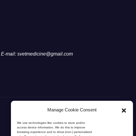
E-mail: svetmedicine@gmail.com
Manage Cookie Consent
We use technologies like cookies to store and/or
access device information. We do this to improve
browsing experience and to show (non-) personalized