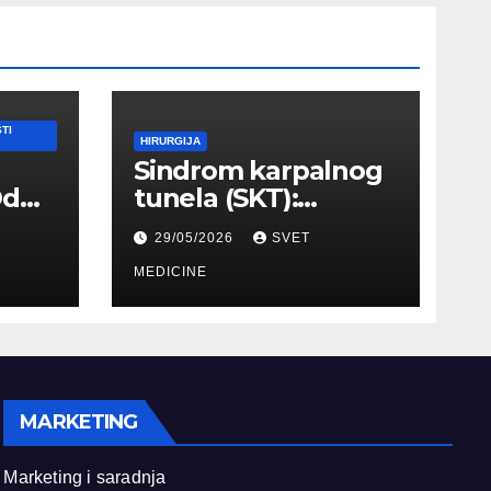
TI
HIRURGIJA
Sindrom karpalnog
Od
tunela (SKT):
Simptomi, EMNG
29/05/2026
SVET
ilnog
dijagnostika i
lečenje
MEDICINE
MARKETING
Marketing i saradnja