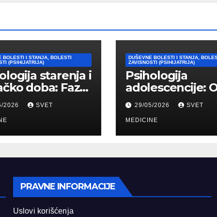
 BOLESTI I STANJA, BOLESTI
DUŠEVNE BOLESTI I STANJA, BOLES
TI (PSIHIJATRIJA)
ZAVISNOSTI (PSIHIJATRIJA)
ologija starenja i
Psihologija
ačko doba: Faze,
adolescencije: 
ičke promene i
“bura i oluja” do
5/2026
SVET
29/05/2026
SVET
vi
formiranja stab
agođavanja
NE
identiteta
MEDICINE
PRAVNE INFORMACIJE
Uslovi korišćenja