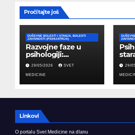
Pročitajte još
DUŠEVNE BOLESTI I STANJA, BOLESTI
DUŠEVNE
ZAVISNOSTI (PSIHIJATRIJA)
ZAVISNOS
Razvojne faze u
Psih
psihologiji:
star
Kognitivni,
psih
29/05/2026
SVET
29/0
emocionalni i
tipo
moralni razvoj
MEDICINE
pril
MEDICI
čoveka
Linkovi
O portalu Svet Medicine na dlanu