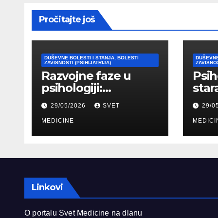
Pročitajte još
DUŠEVNE BOLESTI I STANJA, BOLESTI
DUŠEVNE
ZAVISNOSTI (PSIHIJATRIJA)
ZAVISNOS
Razvojne faze u
Psih
psihologiji:
star
Kognitivni,
psih
29/05/2026
SVET
29/0
emocionalni i
tipo
moralni razvoj
MEDICINE
pril
MEDICI
čoveka
Linkovi
O portalu Svet Medicine na dlanu