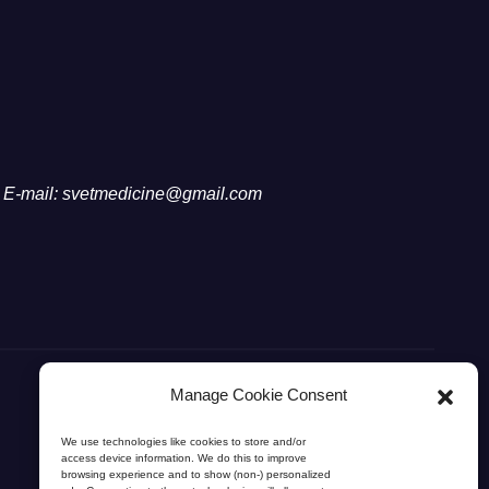
E-mail: svetmedicine@gmail.com
Manage Cookie Consent
We use technologies like cookies to store and/or
access device information. We do this to improve
browsing experience and to show (non-) personalized