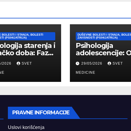
 BOLESTI I STANJA, BOLESTI
DUŠEVNE BOLESTI I STANJA, BOLES
TI (PSIHIJATRIJA)
ZAVISNOSTI (PSIHIJATRIJA)
ologija starenja i
Psihologija
ačko doba: Faze,
adolescencije: 
ičke promene i
“bura i oluja” do
5/2026
SVET
29/05/2026
SVET
vi
formiranja stab
agođavanja
NE
identiteta
MEDICINE
PRAVNE INFORMACIJE
Uslovi korišćenja