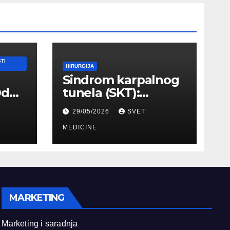
TI
HIRURGIJA
Sindrom karpalnog
Od
tunela (SKT):
Simptomi, EMNG
29/05/2026
SVET
ilnog
dijagnostika i
lečenje
MEDICINE
MARKETING
Marketing i saradnja