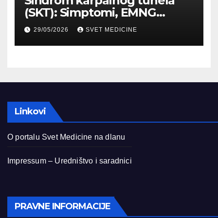
Sindrom karpalnog tunela
(SKT): Simptomi, EMNG
dijagnostika i lečenje
29/05/2026
SVET MEDICINE
Linkovi
O portalu Svet Medicine na dlanu
Impressum – Uredništvo i saradnici
PRAVNE INFORMACIJE