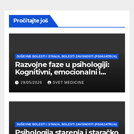
Pročitajte još
DUŠEVNE BOLESTI I STANJA, BOLESTI ZAVISNOSTI (PSIHIJATRIJA)
Razvojne faze u psihologiji:
Kognitivni, emocionalni i
moralni razvoj čoveka
29/05/2026
SVET MEDICINE
DUŠEVNE BOLESTI I STANJA, BOLESTI ZAVISNOSTI (PSIHIJATRIJA)
Psihologija starenja i staračko