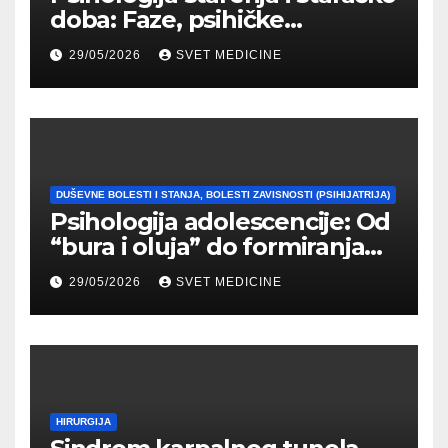
doba: Faze, psihičke
promene i tipovi
29/05/2026
SVET MEDICINE
prilagođavanja
DUŠEVNE BOLESTI I STANJA, BOLESTI ZAVISNOSTI (PSIHIJATRIJA)
Psihologija adolescencije: Od
“bura i oluja” do formiranja
stabilnog identiteta
29/05/2026
SVET MEDICINE
HIRURGIJA