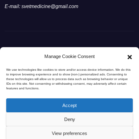
E-mail: svetmedicine@gmail.com
Manage Cookie Consent
Svet Medicine
We use technologies like cookies to store and/or access device information. We do this
to improve browsing experience and to show (non-) personalized ads. Consenting to
Svet Medicine na dlanu
these technologies will allow us to process data such as browsing behavior or unique
IDs on this site. Not consenting or withdrawing consent, may adversely affect certain
features and functions.
Accept
Deny
© 2026
SvetMedicine.com
. Sva prava zadržana. |
Dr Marko
Bogdanović
– Specijalista opšte hirurgije (HPB)
View preferences
Napomena: Sadržaj na portalu je informativnog karaktera i ne zamenjuje profesionalni