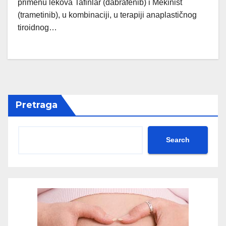
primenu lekova Tafinlar (dabrafenib) i Mekinist
(trametinib), u kombinaciji, u terapiji anaplastičnog
tiroidnog…
Pretraga
Search