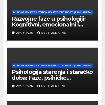
DUŠEVNE BOLESTI I STANJA, BOLESTI ZAVISNOSTI (PSIHIJATRIJA)
Razvojne faze u psihologiji:
Kognitivni, emocionalni i
moralni razvoj čoveka
29/05/2026
SVET MEDICINE
DUŠEVNE BOLESTI I STANJA, BOLESTI ZAVISNOSTI (PSIHIJATRIJA)
Psihologija starenja i staračko
doba: Faze, psihičke
promene i tipovi
29/05/2026
SVET MEDICINE
prilagođavanja