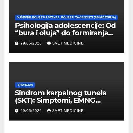
DUŠEVNE BOLESTI I STANJA, BOLESTI ZAVISNOSTI (PSIHIJATRIJA)
Psihologija adolescencije: Od
“bura i oluja” do formiranja
stabilnog identiteta
29/05/2026
SVET MEDICINE
HIRURGIJA
Sindrom karpalnog tunela
(SKT): Simptomi, EMNG
dijagnostika i lečenje
29/05/2026
SVET MEDICINE