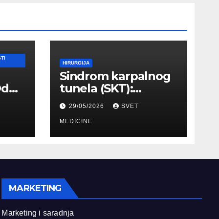
TI
HIRURGIJA
Sindrom karpalnog
Od
tunela (SKT):
Simptomi, EMNG
29/05/2026
SVET
ilnog
dijagnostika i
lečenje
MEDICINE
MARKETING
Marketing i saradnja