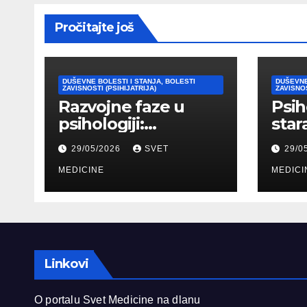
Pročitajte još
DUŠEVNE BOLESTI I STANJA, BOLESTI
DUŠEVNE
ZAVISNOSTI (PSIHIJATRIJA)
ZAVISNOS
Razvojne faze u
Psih
psihologiji:
star
Kognitivni,
psih
29/05/2026
SVET
29/0
emocionalni i
tipo
moralni razvoj
MEDICINE
pril
MEDICI
čoveka
Linkovi
O portalu Svet Medicine na dlanu