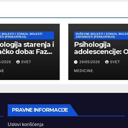
 BOLESTI I STANJA, BOLESTI
DUŠEVNE BOLESTI I STANJA, BOLES
TI (PSIHIJATRIJA)
ZAVISNOSTI (PSIHIJATRIJA)
ologija starenja i
Psihologija
ačko doba: Faze,
adolescencije: 
ičke promene i
“bura i oluja” do
5/2026
SVET
29/05/2026
SVET
vi
formiranja stab
agođavanja
NE
identiteta
MEDICINE
PRAVNE INFORMACIJE
Uslovi korišćenja