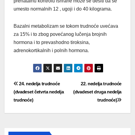
prenatalnu kontrolu ishrane može se desiti da se
umesto normalnih 12 , ugoji i do 40 kilograma.
Bazalni metabolizam se tokom trudnoće uvećava
za 15% i to zbog povećanog lučenja brojnih
hormona i to prevashodno tiroksina,
adrenokortikalnih i polnih hormona.
Post
24. nedelja trudnoće
22. nedelja trudnoće
(dvadeset četvrta nedelja
(dvadeset druga nedelja
navigation
trudnoće)
trudnoće)