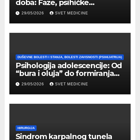
doba: Faze, psihičke
promene i tipovi
29/05/2026
SVET MEDICINE
prilagođavanja
DUŠEVNE BOLESTI I STANJA, BOLESTI ZAVISNOSTI (PSIHIJATRIJA)
Psihologija adolescencije: Od
“bura i oluja” do formiranja
stabilnog identiteta
29/05/2026
SVET MEDICINE
HIRURGIJA
Sindrom karpalnog tunela