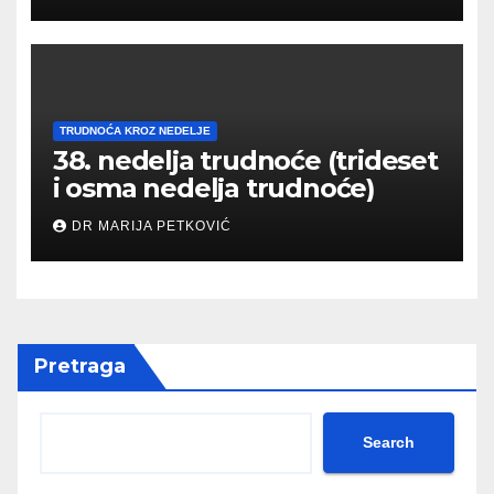
TRUDNOĆA KROZ NEDELJE
38. nedelja trudnoće (trideset
i osma nedelja trudnoće)
DR MARIJA PETKOVIĆ
Pretraga
Search