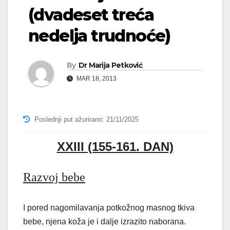
(dvadeset treća
nedelja trudnoće)
By
Dr Marija Petković
MAR 18, 2013
Poslednji put ažurirano: 21/11/2025
XXIII (155-161. DAN)
Razvoj bebe
I pored nagomilavanja potkožnog masnog tkiva
bebe, njena koža je i dalje izrazito naborana.