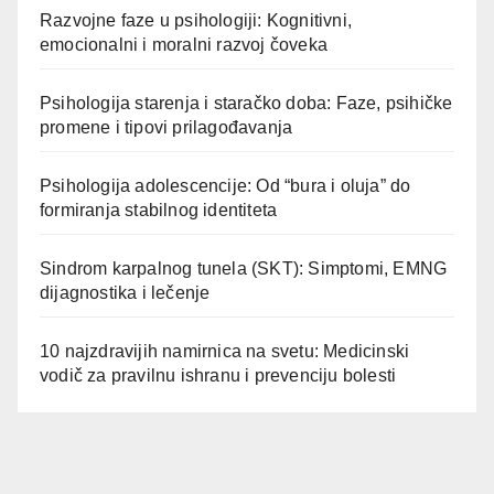
Razvojne faze u psihologiji: Kognitivni,
emocionalni i moralni razvoj čoveka
Psihologija starenja i staračko doba: Faze, psihičke
promene i tipovi prilagođavanja
Psihologija adolescencije: Od “bura i oluja” do
formiranja stabilnog identiteta
Sindrom karpalnog tunela (SKT): Simptomi, EMNG
dijagnostika i lečenje
10 najzdravijih namirnica na svetu: Medicinski
vodič za pravilnu ishranu i prevenciju bolesti