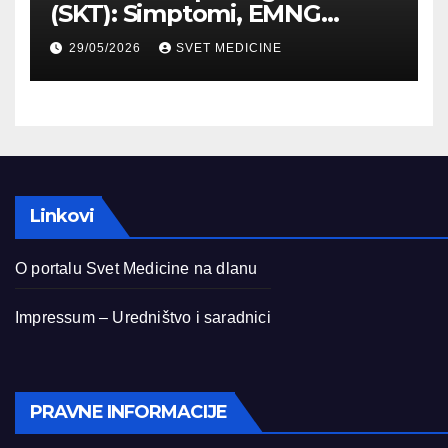
(SKT): Simptomi, EMNG
dijagnostika i lečenje
29/05/2026
SVET MEDICINE
Linkovi
O portalu Svet Medicine na dlanu
Impressum – Uredništvo i saradnici
PRAVNE INFORMACIJE