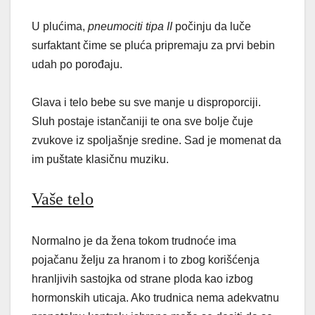
U plućima,
pneumociti tipa II
počinju da luče
surfaktant čime se pluća pripremaju za prvi bebin
udah po porođaju.
Glava i telo bebe su sve manje u disproporciji.
Sluh postaje istančaniji te ona sve bolje čuje
zvukove iz spoljašnje sredine. Sad je momenat da
im puštate klasičnu muziku.
Vaše telo
Normalno je da žena tokom trudnoće ima
pojačanu želju za hranom i to zbog korišćenja
hranljivih sastojka od strane ploda kao izbog
hormonskih uticaja. Ako trudnica nema adekvatnu