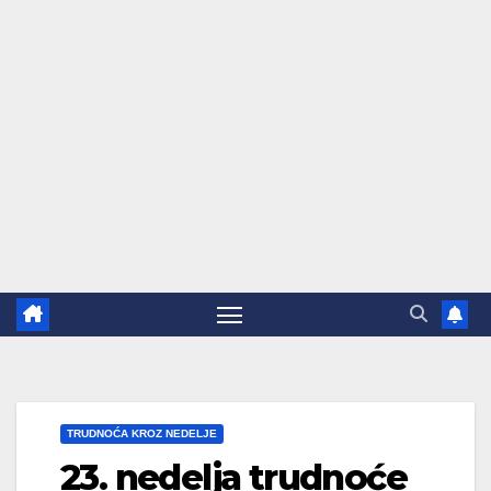
TRUDNOĆA KROZ NEDELJE
23. nedelja trudnoće