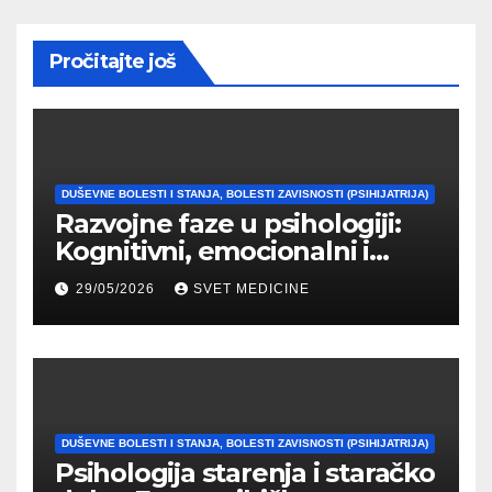
Pročitajte još
DUŠEVNE BOLESTI I STANJA, BOLESTI ZAVISNOSTI (PSIHIJATRIJA)
Razvojne faze u psihologiji:
Kognitivni, emocionalni i
moralni razvoj čoveka
29/05/2026
SVET MEDICINE
DUŠEVNE BOLESTI I STANJA, BOLESTI ZAVISNOSTI (PSIHIJATRIJA)
Psihologija starenja i staračko